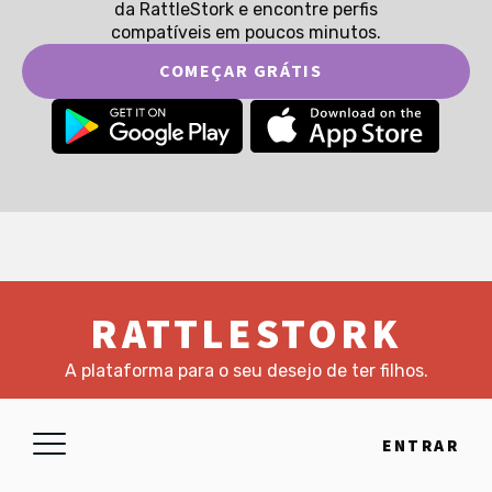
da RattleStork e encontre perfis
compatíveis em poucos minutos.
COMEÇAR GRÁTIS
RATTLESTORK
A plataforma para o seu desejo de ter filhos.
Blog
Contato
FAQ
ENTRAR
Impressum
Privacidade