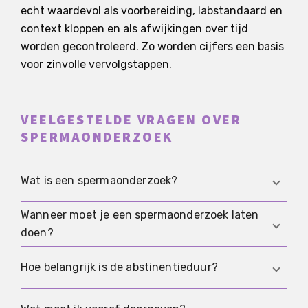
echt waardevol als voorbereiding, labstandaard en
context kloppen en als afwijkingen over tijd
worden gecontroleerd. Zo worden cijfers een basis
voor zinvolle vervolgstappen.
VEELGESTELDE VRAGEN OVER
SPERMAONDERZOEK
Wat is een spermaonderzoek?
Wanneer moet je een spermaonderzoek laten
Een spermaonderzoek is de gestandaardiseerde
doen?
beoordeling van een spermaproef in het
laboratorium. Meerdere parameters worden
Het wordt vaak gedaan in een
Hoe belangrijk is de abstinentieduur?
gemeten, zoals volume, concentratie,
vruchtbaarheidsonderzoek wanneer
beweeglijkheid, vorm en vitaliteit van zaadcellen.
zwangerschap langere tijd uitblijft of wanneer er
Die beïnvloedt meetwaarden en