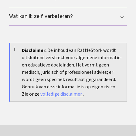
partners zinvol.
concentratie 16 miljoen per ml, totaal aantal 39
miljoen per ejaculaat, totale motiliteit 42
Azoöspermie betekent dat er geen zaadcellen
Wat kan ik zelf verbeteren?
procent, progressieve motiliteit 30 procent en
worden gevonden in het ejaculaat. De uitslag
morfologie 4 procent. Deze waarden zijn houvast
moet zorgvuldig bevestigd worden en daarna
Veel factoren zijn beïnvloedbaar, bijvoorbeeld
en geen garantie voor zwangerschap.
gestructureerd worden onderzocht, omdat
roken, alcohol, slaap, gewicht en langdurige
oorzaken en behandeling sterk kunnen
hitte. Een realistisch plan dat je enkele weken
Disclaimer:
De inhoud van RattleStork wordt
verschillen.
uitsluitend verstrekt voor algemene informatie-
consequent volhoudt is vaak nuttiger dan losse
en educatieve doeleinden. Het vormt geen
kortetermijnmaatregelen.
medisch, juridisch of professioneel advies; er
wordt geen specifiek resultaat gegarandeerd.
Gebruik van deze informatie is op eigen risico.
Zie onze
volledige disclaimer
.