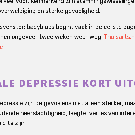
 veel voor. Kenmerkend zijn stemmingswisselinge
overweldiging en sterke gevoeligheid.
jdsvenster: babyblues begint vaak in de eerste dag
innen ongeveer twee weken weer weg.
Thuisarts.n
ie
LE DEPRESSIE KORT UI
epressie zijn de gevoelens niet alleen sterker, ma
ende neerslachtigheid, leegte, verlies van inter
ld te zijn.