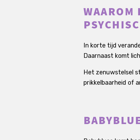
WAAROM D
PSYCHISC
In korte tijd veran
Daarnaast komt lich
Het zenuwstelsel st
prikkelbaarheid of a
BABYBLUE