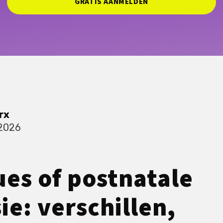
GRATIS AANMELDEN
rx
 2026
es of postnatale
ie: verschillen,