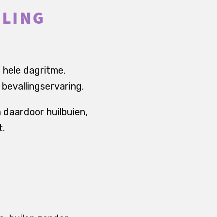
LLING
 hele dagritme.
bevallingservaring.
 daardoor huilbuien,
t.