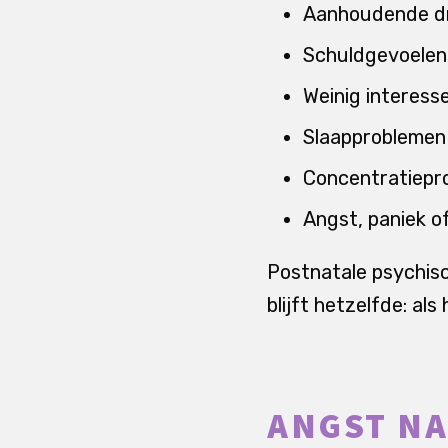
Aanhoudende dro
Schuldgevoelens
Weinig interess
Slaapproblemen 
Concentratiepr
Angst, paniek o
Postnatale psychis
blijft hetzelfde: als
ANGST NA