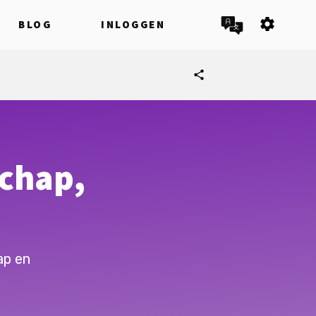
settings
BLOG
INLOGGEN
share
chap,
ap en