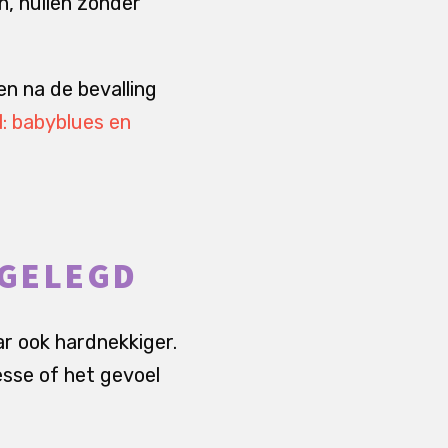
n, huilen zonder
en na de bevalling
l: babyblues en
TGELEGD
ar ook hardnekkiger.
esse of het gevoel