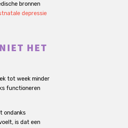
medische bronnen
ostnatale depressie
NIET HET
eek tot week minder
jks functioneren
apt ondanks
voelt, is dat een