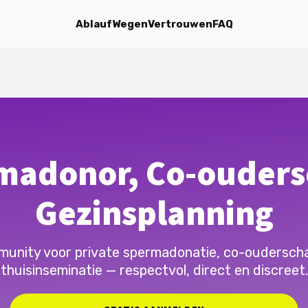
Ablauf
Wegen
Vertrouwen
FAQ
madonor, Co-ouders
Gezinsplanning
unity voor private spermadonatie, co-oudersch
thuisinseminatie — respectvol, direct en discreet.