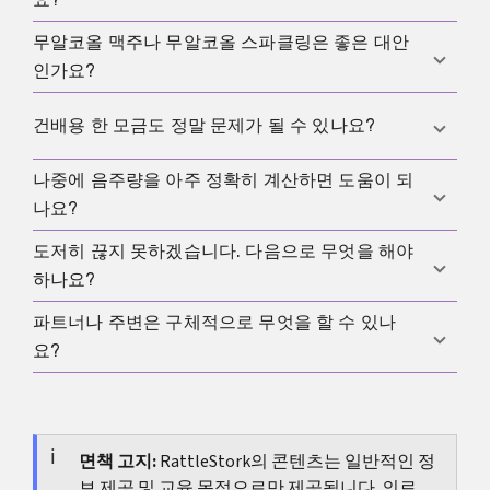
의 높은 정점을 만들기 때문에 특히 불리한 것으로 여
겨집니다. 그래도 반복되는 소량 음주 역시 안전하지
무알코올 맥주나 무알코올 스파클링은 좋은 대안
그렇지 않습니다. 초음파로 볼 수 있는 이상도 있지만,
않습니다.
인가요?
많은 결과는 이후 발달과 관련되며
유산
이나 임신 경
과의 다른 위험 주제와 마찬가지로 일상 속에서 나중
많은 사람에게는 그렇습니다. 다만 이런 제품이 음주
건배용 한 모금도 정말 문제가 될 수 있나요?
에 드러날 수 있습니다.
욕구를 자극하거나 최대한 엄격하게 가고 싶다면, 완
전히 알코올이 없는 음료가 더 단순할 수 있습니다.
나중에 음주량을 아주 정확히 계산하면 도움이 되
개별 상황 하나만으로 손상을 확실히 예측할 수는 없
나요?
습니다. 그래도 실제로는 예외를 만들지 않는 편이 낫
습니다. 그런 예외에서 일상적으로 양이 쉽게 커질 수
도저히 끊지 못하겠습니다. 다음으로 무엇을 해야
대부분 제한적으로만 도움이 됩니다. 산전관리에서는
있기 때문입니다.
하나요?
시간, 양, 패턴에 대한 정직한 대략적 정리가 몇 시간씩
계산하는 것보다 더 유익합니다.
파트너나 주변은 구체적으로 무엇을 할 수 있나
병원, 조산사, 중독상담을 통해 조기에 지원을 받으세
요?
요. 의존 가능성이 있다면 임신 중 금단을 혼자 계획해
서는 안 됩니다.
압박하지 않고, 좋은 무알코올 선택지를 준비하고, 문
제를 가볍게 여기지 않고, 스트레스 상황에서 실제로
도와주는 것이 도움이 됩니다. 지원은 통제가 아니라
면책 고지:
RattleStork의 콘텐츠는 일반적인 정
보 제공 및 교육 목적으로만 제공됩니다. 의료,
부담 완화여야 하며,
임신 중 흡연
을 다룰 때처럼 일관