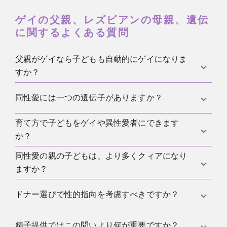
ゲイの父親、レズビアンの母親、遺伝
に関するよくある質問
父親がゲイなら子どもも自動的にゲイになりま
すか？
いいえ。親の性的指向は、子どもの将来の指向を信
同性愛には一つの遺伝子がありますか？
頼して予測できる指標ではありません。
育て方で子どもをゲイや異性愛者にできます
いいえ。研究は多くの小さな遺伝的寄与を示してい
か？
ますが、一つの遺伝子が指向を固定するわけではあ
りません。
同性愛の親の子どもは、より多くクィアになり
現在の知見ではできません。親は関係の安全、価値
ますか？
観、多様性への向き合い方に影響しますが、指向を
訓練目標のように決めることはできません。
現在の研究では、個々の子どもについて信頼できる
ドナー選びで性的指向を考慮すべきですか？
予測はできません。開放性、ジェンダーロール、自
己記述の違いを報告する研究もありますが、発達と
子どもの将来の指向との関連について、それを支え
精子提供ではこの問いより何が重要ですか？