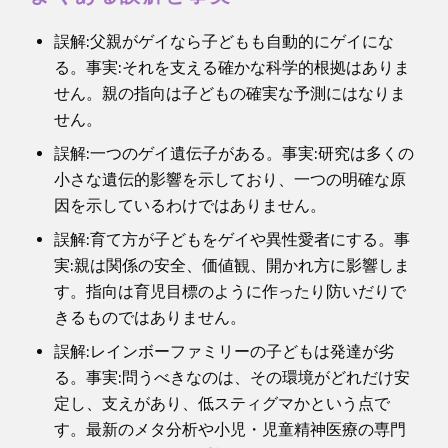
誤解:父親がゲイなら子どもも自動的にゲイにな
る。事実:それを支える確かな科学的根拠はありま
せん。親の指向は子どもの確実な予測にはなりま
せん。
誤解:一つのゲイ遺伝子がある。事実:研究は多くの
小さな遺伝的影響を示しており、一つの明確な原
因を示しているわけではありません。
誤解:育て方が子どもをゲイや異性愛者にする。事
実:親は関係の安全、価値観、開かれ方に影響しま
す。指向は育児目標のように作ったり防いだりで
きるものではありません。
誤解:レインボーファミリーの子どもは発達が劣
る。事実:問うべきなのは、その環境がどれだけ安
定し、支えがあり、低スティグマかという点で
す。最新のメタ分析や小児・児童精神医療の専門