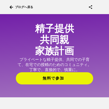
arrow_back
share
ブログへ戻る
精子提供
共同親
家族計画
プライベートな精子提供、共同での子育
て、在宅での授精のためのコミュニティ。
丁寧で、直接的で、慎重に。
無料で参加