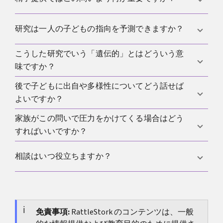
幸福のためには家族の雰囲気、支援、スティグマへ
る確かな根拠はありません。重要なのは健康デー
の対処の方が重要です。
タ、家族歴、信頼性、そして明確な合意です。
感染症スクリーニング、正直な健康情報、記録され
研究は一人の子どもの指向を予測できますか？
た出自、明確な役割、そして家族の多様性をことさ
らに問題視しない環境の方が重要です。実際には
こうした研究でいう「遺伝的」とはどういう意
精
いいえ。現代遺伝学の重要なポイントは、統計的関
子ドナーへの質問
味ですか？
を構造的に見る方が役立ちます。
連は個人予測ではないということです。
後で子どもに出自や多様性についてどう話せば
それは集団間の差に対する統計的寄与を意味し、親
よいですか？
から特定の子へ確実に受け渡されるという意味では
ありません。ここでの「遺伝的」は予測可能という
家族がこの問いで圧力をかけてくる場合はどう
落ち着いて、年齢に合った形で、不要な秘密を作ら
意味ではありません。
すればいいですか？
ずに話すのが最善です。多くの場合、子どもは無理
に「普通」に見せるより、明確さとオープンさから
多くの場合、会話を遺伝神話から、健康、安定、出
相談はいつ役立ちますか？
多くを得ます。そのための言葉の枠組みとして、
固
自の記録、子どもへの尊重といった現実的なテーマ
定的なラベルなしの性的指向
の記事も役立ちます。
へ移すことが役立ちます。
不安、罪悪感、家族からの圧力、精子提供やレイン
ボーファミリーに関する葛藤が意思決定を支配して
いるなら、心理社会的相談は非常に有用です。
免責事項:
RattleStork のコンテンツは、一般