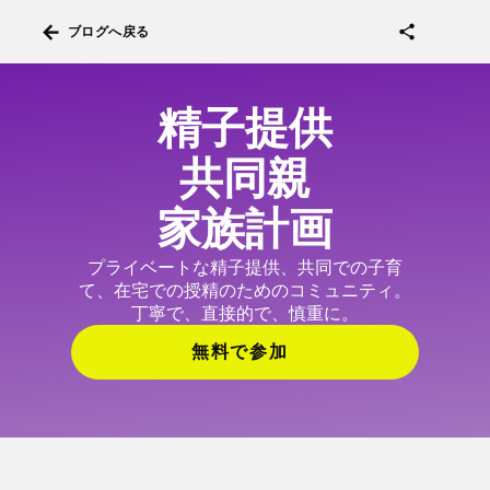
arrow_back
share
ブログへ戻る
精子提供
共同親
家族計画
プライベートな精子提供、共同での子育
て、在宅での授精のためのコミュニティ。
丁寧で、直接的で、慎重に。
無料で参加