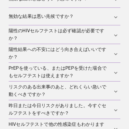
取るべきではありません。信頼できる陰性結果であ
常に時期、状況、予防戦略と結びついています。特
っても、パートナーのHIV状態や他のSTIについては
に新しいリスクの直後やパートナーの状態が不明な
無効な検査は陰性でも陽性でもなく、判定に使えま
無効な結果は悪い兆候ですか？
何もわかりません。
ときは、希望的観測より現実的な計画の方が自分を
せん。新しいキットでやり直し、説明書、保管、読
守ってくれます。
み取り時間を正確に守ってください。
陽性のHIVセルフテストは必ず確認が必要です
必ずしもそうではありません。多くは使用や手順の
か？
問題です。無効な結果は、そのテスト実施からは信
頼できる答えが得られなかったという意味です。
陽性結果への不安にはどう向き合えばいいです
はい。反応性の結果はスクリーニング結果であり、
か？
専門的な確認が必要です。最終診断を決めるのは確
認診断だけです。
PrEPを使っている、またはPEPを受けた場合で
頭の中で最悪の映画を流すより、明確な流れを持つ
もセルフテストは使えますか？
方が役立ちます。よい条件で検査を行い、結果を正
しく読み、反応性の結果が出た場合にどこで確認で
リスクのある出来事のあと、どれくらい急いで
PEIは勧めていません。そのような状況では、検査の
きるかを先に知っておくことです。不安は無視して
動くべきですか？
種類と時期を別の基準で評価する必要があるため、
も消えませんが、次の一歩が見えると扱いやすくな
検査は医療の管理下で行うべきです。
昨日または今日リスクがありました。今すぐセ
ります。
意味のあるHIV曝露の可能性があるなら、PEPが役立
ルフテストをすべきですか？
つのは72時間以内だけで、できるだけ早く始める必
要があります。家庭用検査はその判断の代わりには
HIVセルフテストで他の性感染症もわかります
緊急の判断には通常ほとんど役立ちません。状況が