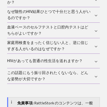
なりません。
か？
本当にHIVに関係している可能性があるなら、今重要
なのは家庭用検査ではなく医療相談です。PEPには
なぜ陰性のHIV結果ひとつで十分だと思う人がい
いいえ。HIVセルフテストはクラミジア、淋菌、梅
短い時間枠しかありません。セルフテストは後の確
るのですか？
毒、肝炎を調べるものではありません。より広いSTI
認の一部にはなっても、最初の緊急ステップではあ
評価を求めるなら、もっと広い検査戦略が必要で
血液ベースのセルフテストと口腔内テストはど
りません。
HIVが感情的に最も大きな恐怖になりやすく、他の
す。
ちらがよいですか？
STIが見えなくなるからです。医学的にはそれでは不
十分です。陰性のHIV結果は役立ちますが、感染、予
家庭用検査をまったく信じない人と、逆に信じ
研究ではしばしばトレードオフが示されています。
防、コミュニケーションについてのより広い視点を
すぎる人がいるのはなぜですか？
血液ベースの検査はより感度が高いことがあり、口
置き換えるものではありません。
腔内テストは使いやすいことが多いです。ドイツで
家庭用検査は、コントロールしたい気持ちと安心し
HIVがあっても普通の性生活を送れますか？
重要なのは、PEIに掲載された品質の確かな製品を正
たい気持ちの両方に触れるからです。強い不安があ
しく使うことです。
る人は全く信じられなくなることがあり、早く安心
この話題にもう振り回されたくないなら、どん
はい。診断が確認され、医療ケアを受け、ウイルス
したい人は逆に検査に過大な意味を持たせます。現
な姿勢が大切ですか？
量が持続的に抑えられていれば、U = Uが成り立ちま
実的なのはその中間で、はっきりした限界のある有
す。性的感染は防げます。ただし、それには治療と
HIV検査を万能な解決策のように扱わず、かといって
用な道具として捉えることです。
検査室での管理が必要であり、家庭用検査ではあり
無意味だとも思わないことです。よい判断は三つの
ません。
単純な問いから生まれます。自分の状況に合う検査
免責事項:
RattleStork のコンテンツは、一般