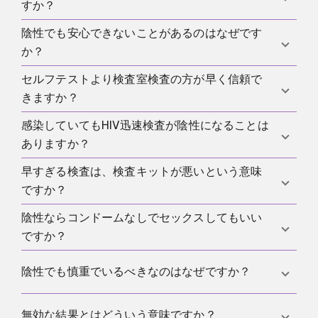
間か使用ミスです。
すか？
です。罪悪感への不安、感染への不安、パートナー
との会話への不安、あるいはやっと安心したいとい
陰性でも安心できないことがあるのはなぜです
HIVセルフテストについて、PEIは最後の可能性のあ
う期待が重なっています。だからこそ白黒思考に傾
か？
るリスクから12週間を挙げています。その時点では
きやすくなります。よい結果に必要なのはパニック
じめて、この検査タイプの陰性結果を本当に信頼で
セルフテストより検査室検査の方が早く信頼で
の論理ではなく、何を、いつ、どのように検査し、
本当の疑問がまだ解けていないからです。検査が早
きます。
きますか？
その結果が本当に何を意味するのかという文脈で
すぎたのかもしれませんし、その後に新しいリスク
す。
があったのかもしれません。あるいは手順を完全に
感染していてもHIV迅速検査が陰性になることは
はい。RKIは、第4世代の検査室検査について、可能
は信頼できていないのかもしれません。その場合、
ありますか？
性のある曝露から6週間の診断ウィンドウを説明して
結果が無価値なのではなく、文脈がまだ不十分なの
います。そのため、新しいリスクでは検査室検査の
早すぎる検査は、検査キットが悪いという意味
です。だからこそ、少し後の再検査や検査室検査の
あります。まさにそれがウィンドウ期間に起こりう
方が適していることが多いです。
ですか？
方が、考え続けるより役立つことがあります。
ることです。感染が成立していても、検査はまだ陰
性のことがあります。
陰性ならコンドームなしでセックスしてもいい
いいえ。問題は検査の品質ではなく、その時点では
ですか？
体内や選んだ検査方式に十分な検出の根拠がまだな
いことです。よい検査でも、日にちが早すぎれば誤
陰性結果は全面的な許可ではありません。ウィンド
陰性でも慎重でいるべきなのはなぜですか？
った安心感を生むことがあります。
ウ期間が確実に終わっていない、または検査後に新
しいリスクがあったなら、安心のサインとして受け
慎重であることは不信ではないからです。HIV検査は
無効な結果とはどういう意味ですか？