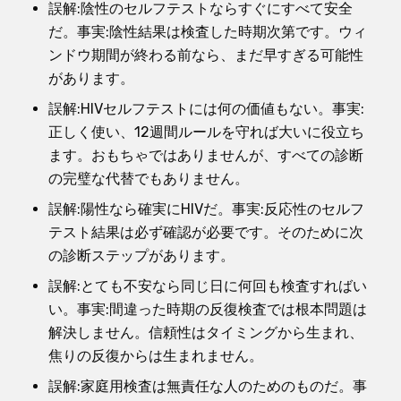
誤解:陰性のセルフテストならすぐにすべて安全
だ。事実:陰性結果は検査した時期次第です。ウィ
ンドウ期間が終わる前なら、まだ早すぎる可能性
があります。
誤解:HIVセルフテストには何の価値もない。事実:
正しく使い、12週間ルールを守れば大いに役立ち
ます。おもちゃではありませんが、すべての診断
の完璧な代替でもありません。
誤解:陽性なら確実にHIVだ。事実:反応性のセルフ
テスト結果は必ず確認が必要です。そのために次
の診断ステップがあります。
誤解:とても不安なら同じ日に何回も検査すればい
い。事実:間違った時期の反復検査では根本問題は
解決しません。信頼性はタイミングから生まれ、
焦りの反復からは生まれません。
誤解:家庭用検査は無責任な人のためのものだ。事