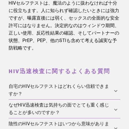
HIVセルフテストは、魔法のように扱わなければ十分
に役立ちます。人に知られず確認したいときには強力
ですが、曝露直後には弱く、セックスの全面的な安全
許可にはなりません。決定的なのはウィンドウ期間、
正しい使用、反応性結果の確認、そしてパートナーの
状態、PrEP、PEP、他のSTIも含めて考える誠実な予
防戦略です。
HIV迅速検査に関するよくある質問
自宅のHIVセルフテストはどれくらい信頼できま
すか？
なぜHIV迅速検査は気持ちの面でとても重く感じ
品質の確かなHIVセルフテストは、正しく使い、早す
ることが多いのですか？
ぎる時期に検査しなければ信頼できます。最大の落
とし穴は検査そのものより、たいていウィンドウ期
陰性のHIVセルフテストはいつから意味がありま
多くの人にとって、検査は単なる検査ではないから