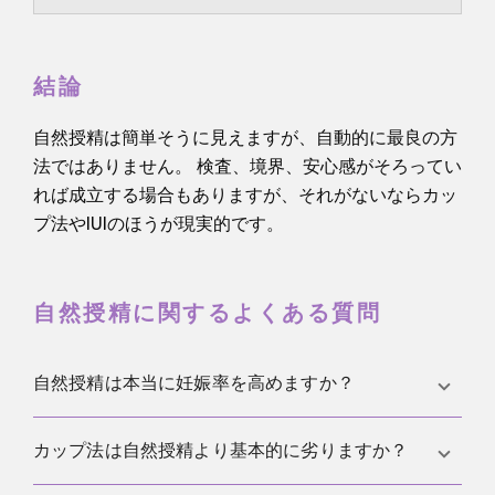
結論
自然授精は簡単そうに見えますが、自動的に最良の方
法ではありません。 検査、境界、安心感がそろってい
れば成立する場合もありますが、それがないならカッ
プ法やIUIのほうが現実的です。
自然授精に関するよくある質問
自然授精は本当に妊娠率を高めますか？
いいえ、そう示す強い根拠はありません。 重要なの
カップ法は自然授精より基本的に劣りますか？
は、タイミング、精子の質、そして未治療の医学的