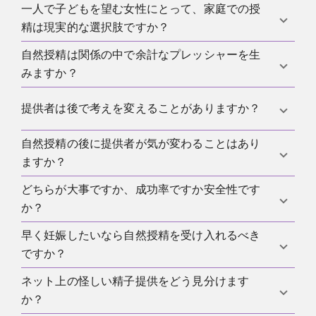
っては、医師がさらに検査を勧めることがありま
一人で子どもを望む女性にとって、家庭での授
多くの場合、そうではありません。 カップ法やIUIの
す。
精は現実的な選択肢ですか？
ほうが、関係性や境界、安心感に合いやすいです。
自然授精は関係の中で余計なプレッシャーを生
はい、むしろ自然授精より現実的なことが多いで
みますか？
す。 きちんと管理できるなら、カップ法は実用的で
す。
はい、子どもがほしい気持ちに罪悪感や関係への不
提供者は後で考えを変えることがありますか？
安が重なると、圧力が生まれやすいです。 そういう
ときは、もっと落ち着いた方法のほうがよいことが
自然授精の後に提供者が気が変わることはあり
あります。だからこそ、連絡や責任、期待を最初に
あります。
ますか？
明確にしておくことが重要です。
どちらが大事ですか、成功率ですか安全性です
あります。だからこそ、連絡や責任、期待につい
か？
て、最初に明確に合意しておくことが大切です。
早く妊娠したいなら自然授精を受け入れるべき
安全性を先に考えてください。 わずかな理論上の優
ですか？
位性のために、境界や健康を犠牲にする必要はあり
ません。
ネット上の怪しい精子提供をどう見分けます
いいえ。強い希望があっても、自分の境界を越える
か？
理由にはなりません。 もっと安全な方法を選べま