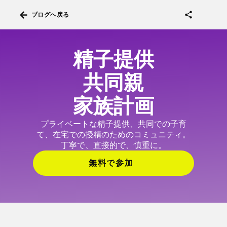
arrow_back
share
ブログへ戻る
精子提供
共同親
家族計画
プライベートな精子提供、共同での子育
て、在宅での授精のためのコミュニティ。
丁寧で、直接的で、慎重に。
無料で参加