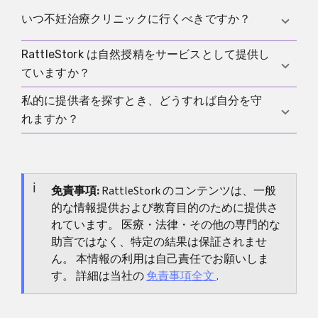
す。
自然授精しか出さない、検査結果を見せない、遠い
いつ不妊治療クリニックに行くべきですか？
場所を指定する、時間を急かす、境界を軽く扱う、
そうした兆候に注意してください。
RattleStork は自然授精をサービスとして提供し
よくタイミングを合わせて試しても長期間妊娠しな
ていますか？
い場合や、年齢や既知の問題がある場合は、クリニ
ックでの評価が役立ちます。
私的に提供者を探すとき、どうすれば自分を守
いいえ。RattleStork は精子提供、共同育児、現代的
れますか？
な家族のためのマッチングとコミュニティの場で
す。 自然授精を標準として勧めるものではありませ
検査済みの提供者だけと話し、安全な場所で会い、
ん。
圧力で自然授精を受け入れず、必要に応じて医療や
心理の助言を求め、RattleStork のようなサービスで
免責事項:
RattleStork のコンテンツは、一般
的な情報提供および教育目的のために提供さ
最初から境界を明確にしてください。
れています。 医療・法律・その他の専門的な
助言ではなく、特定の結果は保証されませ
ん。 本情報の利用は自己責任でお願いしま
す。 詳細は当社の
免責事項全文
.