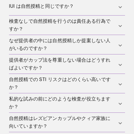
問題がないことです。
いいえ。方法が違うだけで、必ずしも劣るわけでは
IUI は自然授精と同じですか？
ありません。 多くの人にとって、性行為が不要なぶ
ん安全に感じやすいです。
検査なしで自然授精を行うのは責任ある行為で
いいえ。IUI は、処理した精子をクリニックで子宮内
すか？
に入れる方法です。 自然授精は、提供者との無防備
な性行為を指します。
なぜ提供者の中には自然授精しか提案しない人
いいえ。最新の検査と、感染や再検査についての会
がいるのですか？
話がないまま進めるのは責任あるやり方ではありま
せん。
提供者がカップ法を尊重しない場合はどうすれ
性行為を望んでいる人が、その理由を「成功率が高
ばよいですか？
いから」と見せることがあります。 そのため、かな
り慎重に見る必要があります。
自然授精での STI リスクはどのくらい高いです
その人との関係は、まだ安全とは言えません。 あな
か？
たの方法や境界を尊重しない相手は、提供者として
適切ではないことが多いです。
私的な試みの前にどのような検査が役立ちます
かなり高くなります。無防備な性行為では粘膜接触
か？
が起きるため、感染が広がりやすくなります。
自然授精はレズビアンカップルやクィア家族に
少なくとも HIV、梅毒、クラミジア、淋菌、B 型・C
向いていますか？
型肝炎について話し合う価値があります。 状況によ