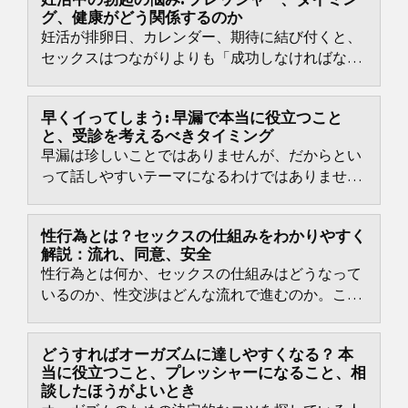
妊活中の勃起の悩み: プレッシャー、タイミン
グ、健康がどう関係するのか
妊活が排卵日、カレンダー、期待に結び付くと、
セックスはつながりよりも「成功しなければなら
ない課題」になりやすくなります。
早くイってしまう: 早漏で本当に役立つこと
と、受診を考えるべきタイミング
早漏は珍しいことではありませんが、だからとい
って話しやすいテーマになるわけではありませ
ん。
性行為とは？セックスの仕組みをわかりやすく
解説：流れ、同意、安全
性行為とは何か、セックスの仕組みはどうなって
いるのか、性交渉はどんな流れで進むのか。この
記事では、何がセックスに含まれるか、現実的な
進み方、同意の考え方、体で起こる反応、妊娠と
どうすればオーガズムに達しやすくなる？ 本
性感染症への備えまでを、落ち着いて実用的に整
当に役立つこと、プレッシャーになること、相
理します。
談したほうがよいとき