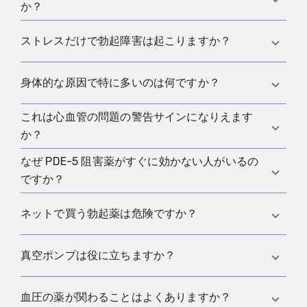
か？
繰り返し起こる、何週間も続く、明らかに増える、
ストレスだけで勃起障害は起こりますか？
またははっきり負担になっている場合です。新しく
始まった場合や、ほかの症状を伴う場合には特に当
はい。ストレス、不安、自分の体を監視することは
身体的な原因で特に多いのは何ですか？
てはまります。
勃起に強く影響します。それでも、問題が続くなら
純粋に心理的な原因だと決めつけず、パターンをき
これは心血管の問題の警告サインになりえます
主に高血圧、糖尿病、喫煙、脂質異常、運動不足な
ちんと調べるべきです。
か？
どの血管要因です。そのほか薬、ホルモン要因、神
経学的原因、泌尿器の問題も考えられます。
なぜ PDE-5 阻害薬がすぐに効かない人がいるの
はい。特に症状が新しく、血管性のパターンに合う
ですか？
場合です。勃起障害は、血圧、代謝、その他のリス
クを詳しく見るきっかけになります。
よくある理由は、タイミングのずれ、性的刺激の不
ネットで買う勃起薬は危険ですか？
足、アルコールのとりすぎ、不適切な用量、そして
最初の一回から完璧でなければならないという期待
はい。怪しい入手先には、誤った用量、偽造品、危
真空ポンプは役に立ちますか？
です。強い緊張も効果をはっきり弱めることがあり
険な相互作用のリスクがあります。だからこそ治療
ます。
は医療的に伴走されるべきです。
はい。錠剤が合わない、または十分でない場合に、
血圧の薬が関わることはよくありますか？