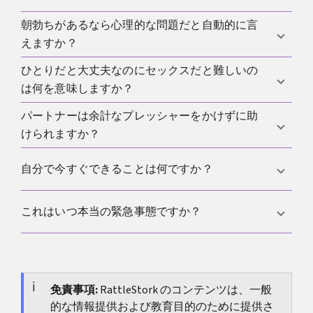
良い代替や補助になる人もいます。重要なのは、使
い方の指導と現実的な期待です。
朝勃ちがあるなら心理的な問題だと自動的に言
関わることはありますが、すべての薬が同じように
えますか？
作用するわけではありません。そのため疑いがある
なら、自己判断でやめずに必ず相談すべきです。
ひとりだと大丈夫なのにセックスだと難しいの
いいえ。朝勃ちは一つの手がかりにはなりますが、
は何を意味しますか？
身体的原因を確実に除外するものではありません。
パートナーは余計なプレッシャーをかけずに助
状況、プレッシャー、自分の観察が強く関わってい
けられますか？
ることを示していることが多いです。ただし、すべ
てが純粋に心理的という意味でも、検査が不要とい
はい。落ち着いた対話、試験のような雰囲気を減ら
自分で今すぐできることは何ですか？
う意味でもありません。
すこと、テンポや期待を一緒に扱うことは、多くの
当事者を大きく楽にします。そのための共通の土台
睡眠を優先し、アルコールを減らし、このテーマか
これはいつ本当の緊急事態ですか？
が必要なら、
プレッシャーのない性的な流れについ
らプレッシャーを外し、薬を自己判断で変えず、問
ての概説
も役立ちます。
題が続くなら検査の予約を取ることです。
痛みを伴う勃起が数時間以上続く場合、または強い
突然の精巣痛や鼠径部痛がある場合です。そのとき
はすぐに医療機関を受診すべきです。
免責事項:
RattleStork のコンテンツは、一般
的な情報提供および教育目的のために提供さ