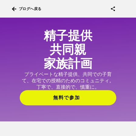
arrow_back
share
ブログへ戻る
精子提供
共同親
家族計画
プライベートな精子提供、共同での子育
て、在宅での授精のためのコミュニティ。
丁寧で、直接的で、慎重に。
無料で参加