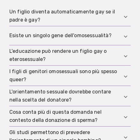
Un figlio diventa automaticamente gay se il
padre è gay?
No. L'orientamento sessuale di un genitore non è
Esiste un singolo gene dell'omosessualità?
un predittore affidabile dell'orientamento futuro
di un figlio.
L'educazione può rendere un figlio gay o
No. La ricerca descrive molti piccoli contributi
eterosessuale?
genetici, ma non un singolo gene che fissi
l'orientamento.
I figli di genitori omosessuali sono più spesso
Secondo le conoscenze attuali, no. I genitori
queer?
influenzano sicurezza relazionale, valori e modo
di affrontare la diversità, ma non l'orientamento
L'orientamento sessuale dovrebbe contare
La ricerca disponibile non permette previsioni
come se fosse un obiettivo da raggiungere.
nella scelta del donatore?
affidabili per il singolo figlio. Alcuni studi
descrivono differenze in apertura, ruoli di genere
Cosa conta più di questa domanda nel
Non esiste una base solida per collegarlo
o autoidentificazione, ma per sviluppo e
contesto della donazione di sperma?
all'orientamento futuro del bambino. Più
benessere contano di più clima familiare,
importanti sono dati sanitari, anamnesi familiare,
Gli studi permettono di prevedere
supporto e gestione dello stigma.
Screening infettivologici, informazioni sanitarie
affidabilità e accordi chiari.