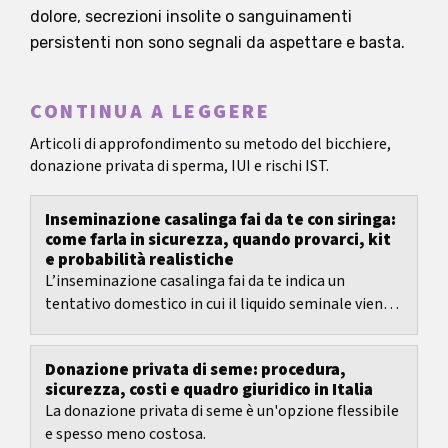
dolore, secrezioni insolite o sanguinamenti
persistenti non sono segnali da aspettare e basta.
CONTINUA A LEGGERE
Articoli di approfondimento su metodo del bicchiere,
donazione privata di sperma, IUI e rischi IST.
Inseminazione casalinga fai da te con siringa:
come farla in sicurezza, quando provarci, kit
e probabilità realistiche
L’inseminazione casalinga fai da te indica un
tentativo domestico in cui il liquido seminale viene
raccolto in un contenitore pulito e depositato in...
Donazione privata di seme: procedura,
sicurezza, costi e quadro giuridico in Italia
La donazione privata di seme è un'opzione flessibile
e spesso meno costosa.