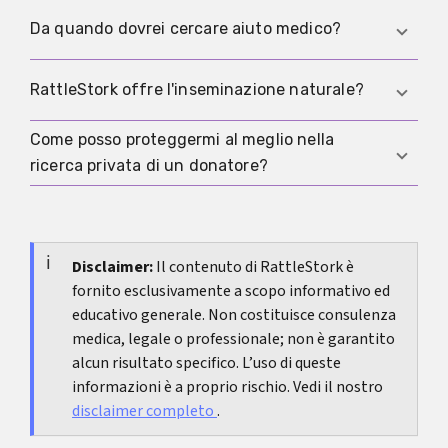
luoghi isolati, fare pressione sul tempo e trattare
Di solito no. Per un primo incontro sono meglio
Da quando dovrei cercare aiuto medico?
i tuoi limiti con mancanza di rispetto.
appuntamenti sicuri e senza implicazioni.
L'inseminazione dovrebbe diventare un tema solo
Se per lungo tempo non succede nulla
RattleStork offre l'inseminazione naturale?
quando fiducia e regole sono già stabilite.
nonostante i tentativi ben temporizzati, se il
ciclo è irregolare o se compaiono dolori e altri
Come posso proteggermi al meglio nella
No. RattleStork è una piattaforma per donazione
disturbi, una valutazione è sensata.
ricerca privata di un donatore?
di sperma, co-genitorialità e forme familiari
moderne. Il tipo concreto di inseminazione viene
Parla solo con donatori testati, organizza gli
concordato tra le persone coinvolte.
incontri in sicurezza, non accettare
l'inseminazione naturale sotto pressione, cerca
Disclaimer:
Il contenuto di RattleStork è
fornito esclusivamente a scopo informativo ed
supporto medico o psicologico se necessario e
educativo generale. Non costituisce consulenza
metti per iscritto presto le aspettative.
medica, legale o professionale; non è garantito
alcun risultato specifico. L’uso di queste
informazioni è a proprio rischio. Vedi il nostro
disclaimer completo
.