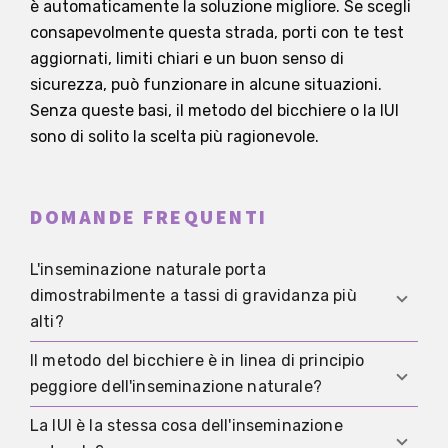
è automaticamente la soluzione migliore. Se scegli
consapevolmente questa strada, porti con te test
aggiornati, limiti chiari e un buon senso di
sicurezza, può funzionare in alcune situazioni.
Senza queste basi, il metodo del bicchiere o la IUI
sono di solito la scelta più ragionevole.
DOMANDE FREQUENTI
L'inseminazione naturale porta
dimostrabilmente a tassi di gravidanza più
alti?
Il metodo del bicchiere è in linea di principio
No, non esiste evidenza robusta. Più importanti
peggiore dell'inseminazione naturale?
sono tempistica, qualità dello sperma, ciclo
adatto e la presenza o meno di cause mediche
La IUI è la stessa cosa dell'inseminazione
No. Il metodo del bicchiere è diverso, non
non trattate.