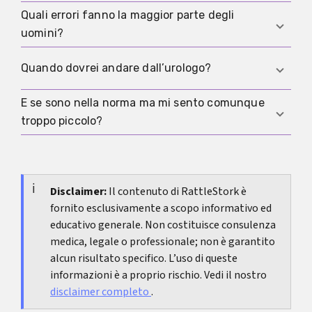
una base debole per conclusioni su dimensioni o
Quali errori fanno la maggior parte degli
Se misuri, bastano poche misurazioni in
cambiamenti.
uomini?
condizioni simili e una media. Misurare troppo
spesso aumenta spesso la pressione del
Cambiare il punto di partenza, non premere il
Quando dovrei andare dall’urologo?
confronto.
grasso del pube, cambiare posizione, variare la
forza di stiramento e confrontare valori da
E se sono nella norma ma mi sento comunque
Se c’è dolore, noduli, una curvatura nuova o
flaccido che oscillano naturalmente.
troppo piccolo?
marcata, cambiamenti improvvisi, problemi di
erezione persistenti o forte disagio, una
Succede e spesso dipende più dal confronto e
valutazione urologica è sensata.
dall’immagine corporea che dall’anatomia.
Supporto psicologico o terapia sessuale possono
Disclaimer:
Il contenuto di RattleStork è
fornito esclusivamente a scopo informativo ed
aiutare a spostare il focus dai numeri al
educativo generale. Non costituisce consulenza
funzionamento e al benessere. Se ti interessa
medica, legale o professionale; non è garantito
cosa riportano le donne su dimensioni e sesso:
Le
alcun risultato specifico. L’uso di queste
donne preferiscono peni grandi o piccoli?
informazioni è a proprio rischio. Vedi il nostro
disclaimer completo
.