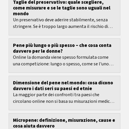
Taglie del preservativo: quale scegliere,
come misurare e se le taglie sono uguali nel
mondo
Un preservativo deve aderire stabilmente, senza
stringere. Se è troppo largo aumenta il rischio di
scivolare o di staccarsi. Se è troppo stretto...
Pene più lungo o più spesso – che cosa conta
davvero per le donne?
Online la domanda viene spesso formulata come
una competizione: lungo o spesso, come se l'uno
fosse automaticamente migliore dell'altro. È...
Dimensione del pene nel mondo: cosa dicono
davvero i dati seri su paesi ed etnie
La maggior parte dei confronti tra paesi che
circolano online non si basa su misurazioni mediche,
ma su autosegnalazioni, piccoli sondaggi o
raccolte...
Micropene: definizione, misurazione, cause e
cosa aiuta davvero