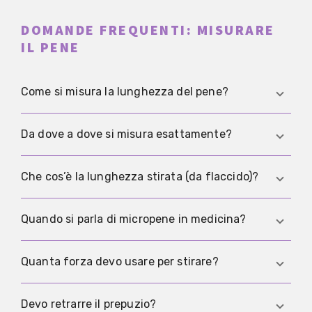
DOMANDE FREQUENTI: MISURARE
IL PENE
Come si misura la lunghezza del pene?
Per valori confrontabili, misura sul lato superiore
Da dove a dove si misura esattamente?
dall’osso pubico alla punta. Premi leggermente il
cuscinetto di grasso sul pube per stabilizzare il
Dall’osso pubico alla punta. Misurare dalla pelle
Che cos’è la lunghezza stirata (da flaccido)?
punto di partenza.
rende il punto iniziale variabile per pelle, grasso e
postura.
È la lunghezza da flaccido dopo aver stirato
Quando si parla di micropene in medicina?
delicatamente fino alla resistenza. Si misura
dall’osso pubico alla punta.
La valutazione è clinica e si basa sulla lunghezza
Quanta forza devo usare per stirare?
stirata da flaccido e su valori di riferimento per
età. Se hai dubbi o serve diagnosi, è indicata una
Delicatamente fino alla resistenza, senza dolore.
Devo retrarre il prepuzio?