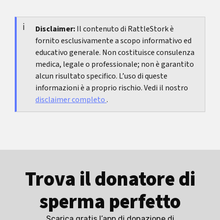
spesso il passo più importante.
Se i referti non sono chiari, se diagnosi o farmaci
PubMed:
non fornisce la documentazione completa adatta
consulenza genetica nella donazione di gameti
contano, o se non riuscite a valutare con
alla vostra situazione, inclusi periodi finestra ed
sicurezza i periodi finestra, un consulto è utile. In
Disclaimer:
Il contenuto di RattleStork è
elenco agenti.
fornito esclusivamente a scopo informativo ed
caso di pressione, violazione dei limiti o
educativo generale. Non costituisce consulenza
documentazione contraddittoria, un
medica, legale o professionale; non è garantito
professionista è spesso il modo più rapido per
alcun risultato specifico. L’uso di queste
evitare errori.
informazioni è a proprio rischio. Vedi il nostro
disclaimer completo
.
Trova il donatore di
sperma perfetto
Scarica gratis l’app di donazione di