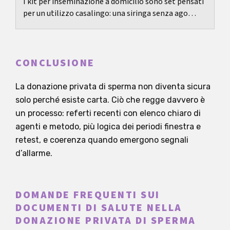
I kit per inseminazione a domicilio sono set pensati
per un utilizzo casalingo: una siringa senza ago
posiziona il campione vicino alla cervice...
CONCLUSIONE
La donazione privata di sperma non diventa sicura
solo perché esiste carta. Ciò che regge davvero è
un processo: referti recenti con elenco chiaro di
agenti e metodo, più logica dei periodi finestra e
retest, e coerenza quando emergono segnali
d’allarme.
DOMANDE FREQUENTI SUI
DOCUMENTI DI SALUTE NELLA
DONAZIONE PRIVATA DI SPERMA