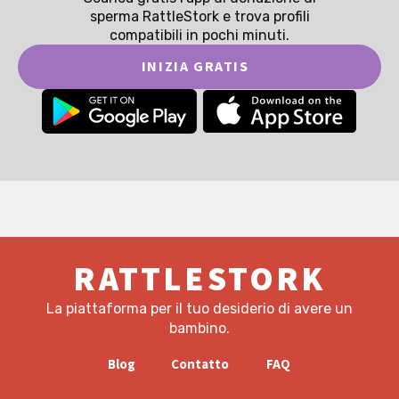
sperma RattleStork e trova profili
compatibili in pochi minuti.
INIZIA GRATIS
RATTLESTORK
La piattaforma per il tuo desiderio di avere un
bambino.
Blog
Contatto
FAQ