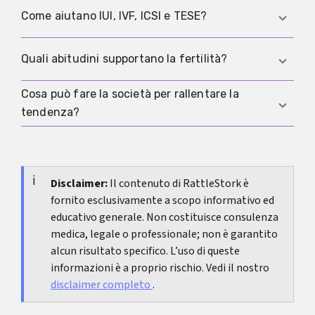
prevedibilità. Quando servizi e conciliazione
Le barriere biologiche riguardano fertilità e
Come aiutano IUI, IVF, ICSI e TESE?
funzionano, decidere per un altro figlio è più
salute. Le barriere strutturali includono costi,
facile.
servizi, condizioni di lavoro, casa e aspettative
Sono metodi medici: IUI avvicina gli spermatozoi
Quali abitudini supportano la fertilità?
sociali.
all’ovocita, IVF feconda in laboratorio, ICSI inietta
un singolo spermatozoo, TESE recupera
Cosa può fare la società per rallentare la
Sonno, gestione dello stress, movimento,
spermatozoi dal testicolo. La scelta dipende dalla
tendenza?
alimentazione e meno fumo e alcol possono
causa.
aiutare. Non sostituiscono la diagnosi, ma sono
Misure efficaci rendono possibile avere figli nel
una base.
quotidiano: più servizi, casa accessibile, orari più
flessibili e meno rischio. Anche reti di supporto e
Disclaimer:
Il contenuto di RattleStork è
fornito esclusivamente a scopo informativo ed
una distribuzione più equa della cura aiutano.
educativo generale. Non costituisce consulenza
medica, legale o professionale; non è garantito
alcun risultato specifico. L’uso di queste
informazioni è a proprio rischio. Vedi il nostro
disclaimer completo
.