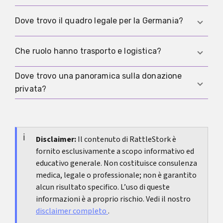
e limiti. Lista in
domande a un donatore
.
Metti per iscritto ruoli, contatto, responsabilità,
Dove trovo il quadro legale per la Germania?
costi e gestione dei test del DNA. Orientamento
pratico in
donazione privata
.
Per diritti, doveri e rischi, inizia da
donazione di
Che ruolo hanno trasporto e logistica?
sperma in Germania
. Per riforme e contesto:
modernizzare il diritto di filiazione
Dove trovo una panoramica sulla donazione
.
La logistica influisce su qualità e sicurezza per
privata?
campioni freschi o congelati. Parte pratica:
trasportare sperma
.
Se stai organizzando in privato, inizia con
donazione privata
. Copre sicurezza, accordi e
documentazione.
Disclaimer:
Il contenuto di RattleStork è
fornito esclusivamente a scopo informativo ed
educativo generale. Non costituisce consulenza
medica, legale o professionale; non è garantito
alcun risultato specifico. L’uso di queste
informazioni è a proprio rischio. Vedi il nostro
disclaimer completo
.