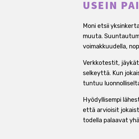
USEIN PA
Moni etsii yksinkerta
muuta. Suuntautumin
voimakkuudella, nope
Verkkotestit, jäykät
selkeyttä. Kun joka
tuntuu luonnolliselta
Hyödyllisempi lähes
että arvioisit jokai
todella palaavat yhä