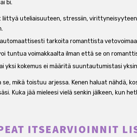
i bi.
 liittyä uteliaisuuteen, stressiin, virittyneisyyte
.
i automaattisesti tarkoita romanttista vetovoimaa
oi tuntua voimakkaalta ilman että se on romantti
ai yksi kokemus ei määritä suuntautumistasi yksi
se, mikä toistuu arjessa. Kenen haluat nähdä, kos
äsi. Kuka jää mieleesi vielä senkin jälkeen, kun hetk
PEAT ITSEARVIOINNIT LI