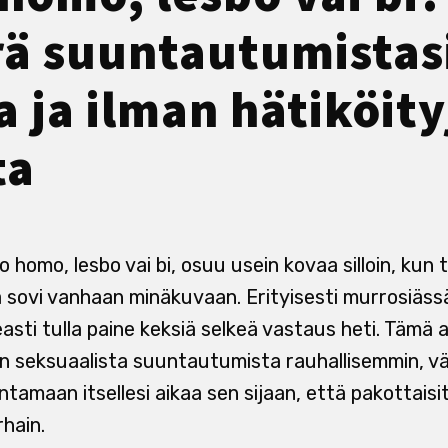
ä suuntautumistasi
a ja ilman hätiköity
ta
o homo, lesbo vai bi, osuu usein kovaa silloin, kun 
ä sovi vanhaan minäkuvaan. Erityisesti murrosiäss
easti tulla paine keksiä selkeä vastaus heti. Tämä a
seksuaalista suuntautumista rauhallisemmin, väl
ntamaan itsellesi aikaa sen sijaan, että pakottaisit 
rhain.