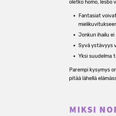
oletko homo, lesbo va
Fantasiat voivat
mielikuvitukseen
Jonkun ihailu e
Syvä ystävyys v
Yksi suudelma t
Parempi kysymys on 
pitää lähellä elämäss
MIKSI NO