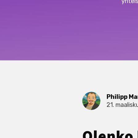
yhtei
Philipp Ma
21. maalis
Olenko 