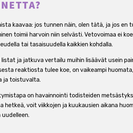
INETTA?
ista kaavaa: jos tunnen näin, olen tätä, ja jos en t
en toimii harvoin niin selvästi. Vetovoimaa ei ko
udella tai tasaisuudella kaikkien kohdalla.
 listat ja jatkuva vertailu muihin lisäävät usein 
isesta reaktiosta tulee koe, on vaikeampi huomata,
 ja toistuvalta.
tymistapa on havainnointi todisteiden metsästykse
sta hetkeä, voit viikkojen ja kuukausien aikana huo
 uudelleen.