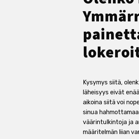
Ymmärr
painett
lokeroi
Kysymys siitä, olenk
läheisyys eivät enä
aikoina siitä voi nop
sinua hahmottamaan 
väärintulkintoja ja a
määritelmän liian va