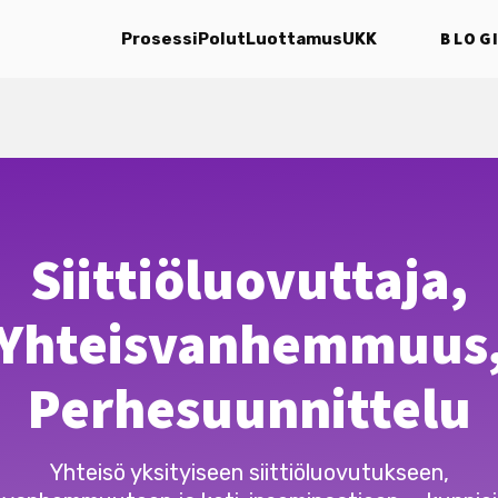
BLOG
Prosessi
Polut
Luottamus
UKK
Siittiöluovuttaja,
Yhteisvanhemmuus
Perhesuunnittelu
Yhteisö yksityiseen siittiöluovutukseen,