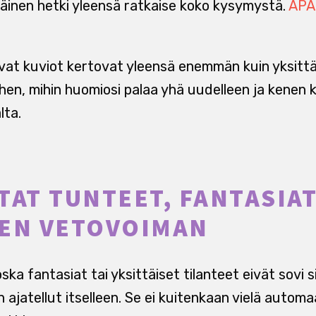
ttäinen hetki yleensä ratkaise koko kysymystä.
APA
at kuviot kertovat yleensä enemmän kuin yksittä
ihen, mihin huomiosi palaa yhä uudelleen ja kenen 
lta.
TAT TUNTEET, FANTASIAT
SEN VETOVOIMAN
a fantasiat tai yksittäiset tilanteet eivät sovi si
n ajatellut itselleen. Se ei kuitenkaan vielä automa