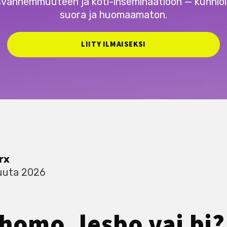
svanhemmuuteen ja koti-inseminaatioon — kunnioi
suora ja huomaamaton.
LIITY ILMAISEKSI
rx
kuuta 2026
homo, lesbo vai bi?