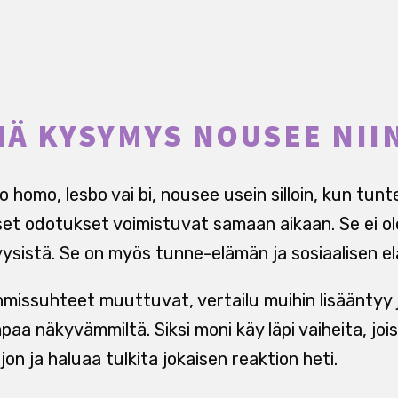
MÄ KYSYMYS NOUSEE NII
o homo, lesbo vai bi, nousee usein silloin, kun tunt
iset odotukset voimistuvat samaan aikaan. Se ei ole
 fyysistä. Se on myös tunne-elämän ja sosiaalisen 
hmissuhteet muuttuvat, vertailu muihin lisääntyy 
aa näkyvämmiltä. Siksi moni käy läpi vaiheita, jois
jon ja haluaa tulkita jokaisen reaktion heti.