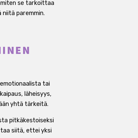
mmiten se tarkoittaa
ä niitä paremmin.
MINEN
emotionaalista tai
 kaipaus, läheisyys,
ään yhtä tärkeitä.
ta pitkäkestoiseksi
a siitä, ettei yksi