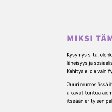
MIKSI TÄ
Kysymys siitä, olenk
läheisyys ja sosiaal
Kehitys ei ole vain
Juuri murrosiässä i
alkavat tuntua aiemp
itseään erityisen pal