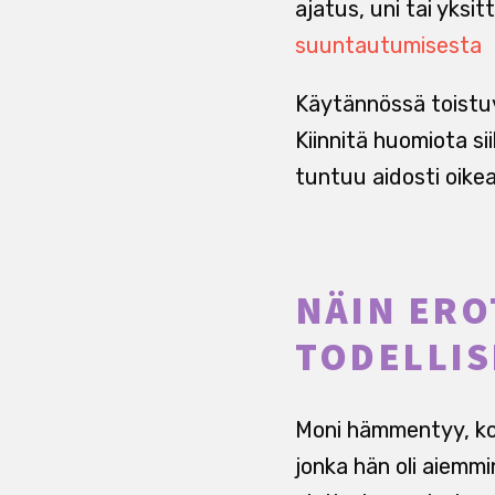
ajatus, uni tai yksi
suuntautumisesta
Käytännössä toistuv
Kiinnitä huomiota si
tuntuu aidosti oikea
NÄIN ERO
TODELLI
Moni hämmentyy, kosk
jonka hän oli aiemmi