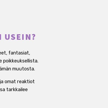
N USEIN?
eet, fantasiat,
 poikkeuksellista.
elämän muutosta.
ja omat reaktiot
sa tarkkailee