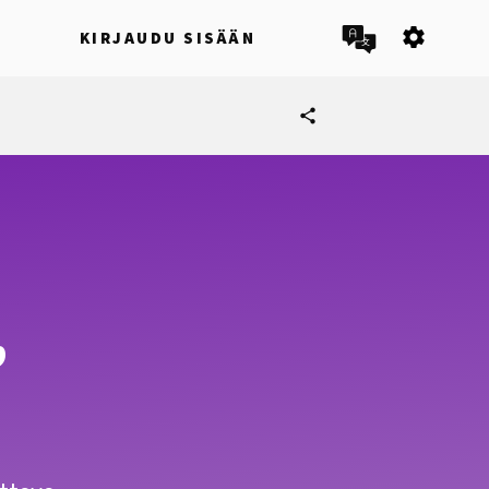
settings
I
KIRJAUDU SISÄÄN
share
,