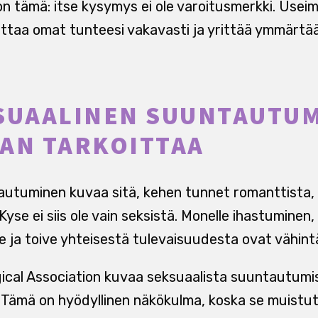
on tämä: itse kysymys ei ole varoitusmerkki. Usei
 ottaa omat tunteesi vakavasti ja yrittää ymmärtä
KSUAALINEN SUUNTAUTU
AN TARKOITTAA
utuminen kuvaa sitä, kehen tunnet romanttista, 
Kyse ei siis ole vain seksistä. Monelle ihastuminen,
e ja toive yhteisestä tulevaisuudesta ovat vähint
cal Association kuvaa seksuaalista suuntautumis
 Tämä on hyödyllinen näkökulma, koska se muistutta