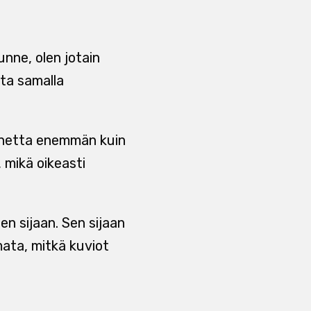
unne, olen jotain
eta samalla
painetta enemmän kuin
 mikä oikeasti
n sijaan. Sen sijaan
mata, mitkä kuviot