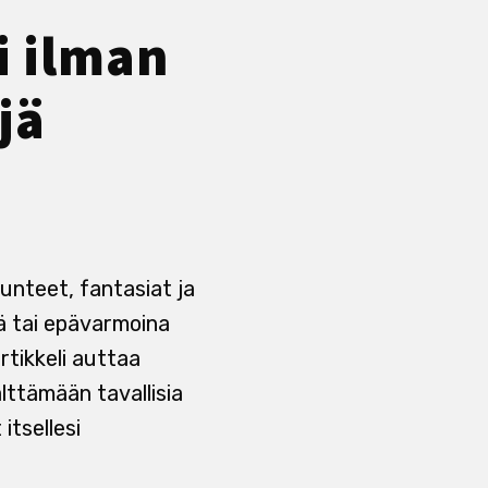
 ilman
jä
tunteet, fantasiat ja
ä tai epävarmoina
rtikkeli auttaa
ttämään tavallisia
itsellesi