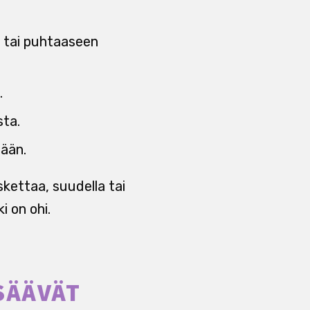
en tai puhtaaseen
.
sta.
nään.
kettaa, suudella tai
i on ohi.
SÄÄVÄT