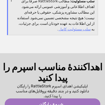
سلب مسئولیت:
مطالب RattleStork صرفاً برای
ارزیابی کنید، مشاوره مفید است. همچنین وقتی فشار،
اهداف اطلاعاتی و آموزشی عمومی ارائه می‌شود.
نقض مرزها یا مستندسازی متناقض وجود دارد، ارزیابی
این مطالب مشاوره پزشکی، حقوقی یا حرفه‌ای
حرفه‌ای اغلب سریع‌ترین راه برای جلوگیری از اشتباه
نیست؛ هیچ نتیجه مشخصی تضمین نمی‌شود. استفاده
است.
از این اطلاعات به عهده خودتان است. برای جزئیات،
به
سلب مسئولیت کامل
.
اهداکنندهٔ مناسب اسپرم را
پیدا کنید
اپلیکیشن اهدای اسپرم RattleStork را رایگان
دانلود کنید و در چند دقیقه پروفایل‌های مناسب
را پیدا کنید.
شروع رایگان