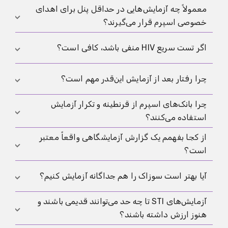
معمولاً چه آزمایش‌هایی در حداقل پنل برای اهدای
خصوصی اسپرم قرار می‌گیرند؟
یک حداقل پنل معقول روی عفونت‌های مقاربتی اصلی
اگر تست سریع HIV منفی باشد، کافی است؟
تمرکز دارد: HIV، هپاتیت B، هپاتیت C، سیفلیس و
کلامیدیا. اینکه چه آزمایش‌هایی به عنوان حداقل
منفی بودن تست سریع بدون دوره پنجره و زمینه، رد
چرا رفتار بعد از آزمایش این‌قدر مهم است؟
استاندارد توصیف می‌شوند را می‌توان در الزامات فنی
قطعی امنی نیست. برای خودآزمایی‌های HIV، بازه ۱۲
رسمی برای اهدای غیرشریک دید.
EUR-Lex:
هفته‌ای ذکر می‌شود تا نتیجه معنادار باشد.
چرا بانک‌های اسپرم از قرنطینه و تکرار آزمایش
PEI:
چون نتیجه منفی فقط وضعیت تا زمان آزمایش را نشان
دستورالعمل 2006/17/EC
خودآزمایی‌های HIV
استفاده می‌کنند؟
برای توضیح دقیق‌تر،
تست سریع HIV
می‌دهد. اگر بعد از آن تماس جنسی جدید یا ریسک دیگری
را ببینید.
وجود داشته باشد، نتیجه‌ای که قبلاً منفی بوده می‌تواند
از کجا بفهمم یک گزارش آزمایشگاهی واقعاً معتبر
چون قرنطینه و تکرار آزمایش از نظر پزشکی دوره‌های
عملاً بی‌ارزش شود.
است؟
پنجره را پوشش می‌دهند. دستورالعمل‌های رسمی برای
اهدای غیرشریک اغلب زمان‌های قرنطینه و تکرار آزمایش
یک گزارش معتبر به طور واضح قابل نسبت دادن است،
آیا بهتر است سوزاک را هم جداگانه آزمایش کنیم؟
را برای کاهش ریسک باقیمانده توصیف می‌کنند.
ECDC:
تاریخ نمونه‌گیری، آزمایشگاه، عوامل بیماری‌زای
آزمایش در اهدای اسپرم غیرشریک
آزمایش‌های STI تا چه حد می‌توانند قدیمی باشند و
آزمایش‌شده، نوع نمونه و روش را ذکر می‌کند و کامل خوانا
بسته به ریسک می‌تواند منطقی باشد. اگر آزمایش می‌کنید،
هنوز ارزش داشته باشند؟
است. عکس‌های بدون زمینه، اسکرین‌شات‌های بریده یا
معمولاً آزمون اسید نوکلئیک مثل PCR استفاده می‌شود.
مدارک بدون نام آزمایشگاه به عنوان مدرک ضعیف‌اند.