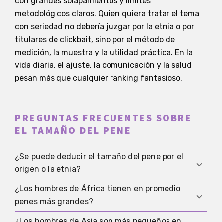
con grandes solapamientos y límites
metodológicos claros. Quien quiera tratar el tema
con seriedad no debería juzgar por la etnia o por
titulares de clickbait, sino por el método de
medición, la muestra y la utilidad práctica. En la
vida diaria, el ajuste, la comunicación y la salud
pesan más que cualquier ranking fantasioso.
PREGUNTAS FRECUENTES SOBRE
EL TAMAÑO DEL PENE
¿Se puede deducir el tamaño del pene por el
origen o la etnia?
¿Los hombres de África tienen en promedio
No. La etnia se define de forma inconsistente en
penes más grandes?
los estudios, y los datos por país o por región ya
son solo aproximados. El origen no es un
¿Los hombres de Asia son más pequeños en