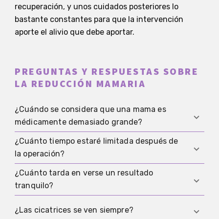
recuperación, y unos cuidados posteriores lo
bastante constantes para que la intervención
aporte el alivio que debe aportar.
PREGUNTAS Y RESPUESTAS SOBRE
LA REDUCCIÓN MAMARIA
¿Cuándo se considera que una mama es
médicamente demasiado grande?
¿Cuánto tiempo estaré limitada después de
No existe una cifra única válida para todo el
la operación?
mundo. Lo que importa son los síntomas como el
dolor, los problemas de piel y las limitaciones
¿Cuánto tarda en verse un resultado
Muchas personas se notan algo más ágiles a los
funcionales, junto con la valoración médica.
tranquilo?
pocos días, pero el esfuerzo físico, el deporte y
levantar peso suelen seguir limitados durante
Las primeras semanas suelen mostrar la mama y
¿Las cicatrices se ven siempre?
varias semanas, según la recuperación y la