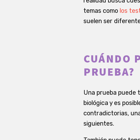
realidad busca cues
temas como
los te
suelen ser diferente
CUÁNDO P
PRUEBA?
Una prueba puede te
biológica y es posi
contradictorias, un
siguientes.
También puede tener