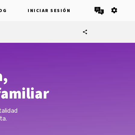
settings
OG
INICIAR SESIÓN
share
a,
amiliar
talidad
ta.