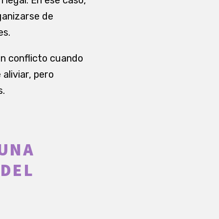
rganizarse de
es.
un conflicto cuando
aliviar, pero
s.
 UNA
 DEL