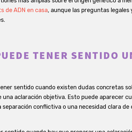
tiones más amplias sobre el origen genético a me
sts de ADN en casa
, aunque las preguntas legales y
s.
UEDE TENER SENTIDO U
ner sentido cuando existen dudas concretas sobre
ble una aclaración objetiva. Esto puede aparecer c
a separación conflictiva o una necesidad clara de
 sentido cuando hay que preparar una aclaración 