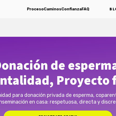
BL
Proceso
Caminos
Confianza
FAQ
onación de esperm
ntalidad, Proyecto f
dad para donación privada de esperma, coparen
inseminación en casa: respetuosa, directa y discre