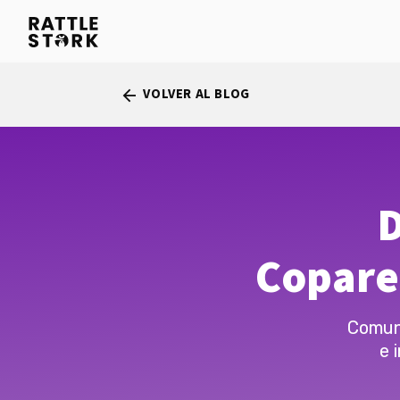
VOLVER AL BLOG
arrow_back
D
Copare
Comuni
e 