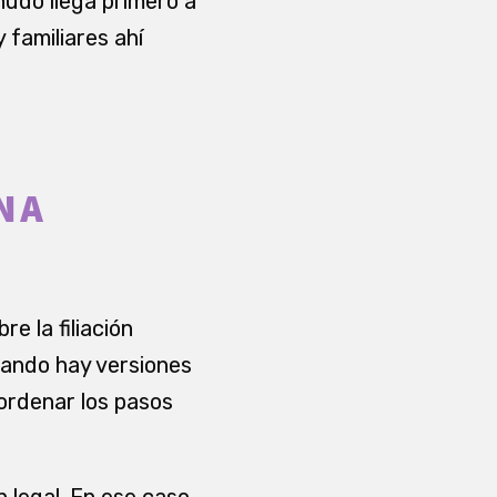
nudo llega primero a
 familiares ahí
NA
 la filiación
uando hay versiones
 ordenar los pasos
legal. En ese caso,