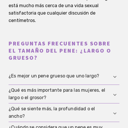
está mucho más cerca de una vida sexual
satisfactoria que cualquier discusión de
centímetros.
PREGUNTAS FRECUENTES SOBRE
EL TAMAÑO DEL PENE: ¿LARGO O
GRUESO?
¿Es mejor un pene grueso que uno largo?
¿Qué es más importante para las mujeres, el
Muchas mujeres dicen que el grosor se nota
largo o el grosor?
antes que algunos centímetros extra de largo,
pero solo dentro de un rango cómodo. Demasiado
¿Qué se siente más, la profundidad o el
No hay una respuesta única. En promedio se
grosor puede ser tan incómodo como demasiado
ancho?
menciona un poco más el grosor, pero para la
largo si faltan excitación y relajación.
mayoría pesan más la comodidad, la excitación y
¿Cuándo se considera que un pene es muy