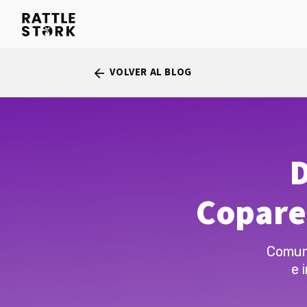
VOLVER AL BLOG
arrow_back
D
Copare
Comuni
e 