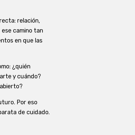
recta: relación,
ue ese camino tan
ntos en que las
omo: ¿quién
parte y cuándo?
abierto?
uturo. Por eso
barata de cuidado.