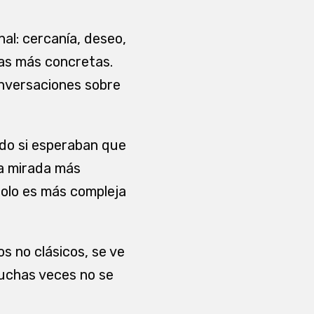
al: cercanía, deseo,
sas más concretas.
nversaciones sobre
odo si esperaban que
na mirada más
 solo es más compleja
.
 no clásicos, se ve
muchas veces no se