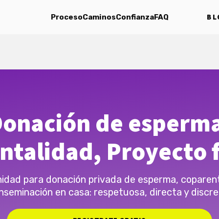
BL
Proceso
Caminos
Confianza
FAQ
onación de esperm
ntalidad, Proyecto f
dad para donación privada de esperma, coparen
inseminación en casa: respetuosa, directa y discre