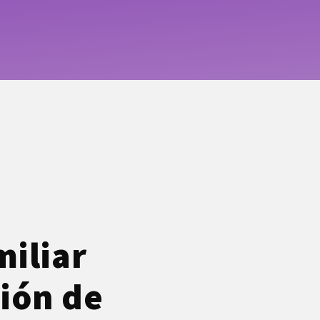
miliar
tión de