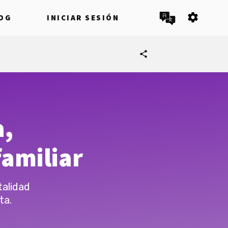
settings
OG
INICIAR SESIÓN
share
a,
amiliar
talidad
ta.