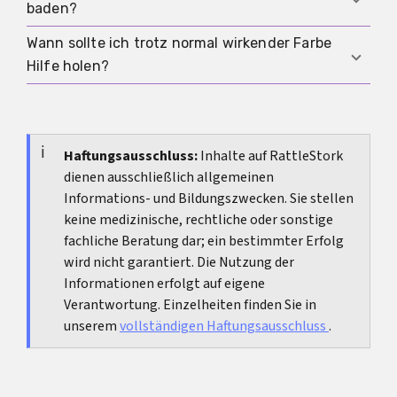
kein Fieber, übler Geruch oder zunehmender
baden?
Verlauf.
Belastung, langem Stehen oder körperlich
Schmerz dazukommen.
anstrengenden Tagen vorkommen. Wenn die
Wann sollte ich trotz normal wirkender Farbe
Duschen ist normalerweise unproblematisch. Mit
Blutung danach rasch wieder weniger wird, ist
Hilfe holen?
Vollbad, Schwimmen und ähnlichen Situationen
das oft noch gut erklärbar. Wenn sie deutlich
warten viele lieber, bis der Wochenfluss deutlich
stärker bleibt, gehört das abgeklärt.
Auch bei unauffälliger Farbe solltest du Hilfe
abgeklungen ist und mögliche Verletzungen gut
holen, wenn du Fieber bekommst,
verheilt sind.
Unterleibsschmerzen zunehmen, der Geruch
Haftungsausschluss:
Inhalte auf RattleStork
dienen ausschließlich allgemeinen
deutlich kippt oder du dich kreislaufmäßig
Informations- und Bildungszwecken. Sie stellen
instabil fühlst. Die Farbe allein ist nie das einzige
keine medizinische, rechtliche oder sonstige
Kriterium.
fachliche Beratung dar; ein bestimmter Erfolg
wird nicht garantiert. Die Nutzung der
Informationen erfolgt auf eigene
Verantwortung. Einzelheiten finden Sie in
unserem
vollständigen Haftungsausschluss
.