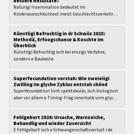
bessere Resultate?
Natürigi Insemination bedeutet im
Kinderwunschkontext meist Geschlechtsverkehr
mit em Spender.
Künstligi Befruchtig in dr Schwiiz 2025:
Methodä, Erfoogschance & Koschte im
Überblick
Künstligi Befruchtig isch kei einzigs Verfahre,
sondern e Baukaste.
Superfecundation verstah: Wie zweieiigi
Zwilling im glyche Zyklus entstah chönd
Superfecundation tönt spektakulär, isch biologisch
aber vor allem e Timing-Frag innerhalb vom glyche
Zyklus.
Fehlgeburt 2026: Ursache, Warnzeiche,
Behandlig und wieder Zuversicht
E Fehlgeburt isch e Schwangerschaftsverlust i de