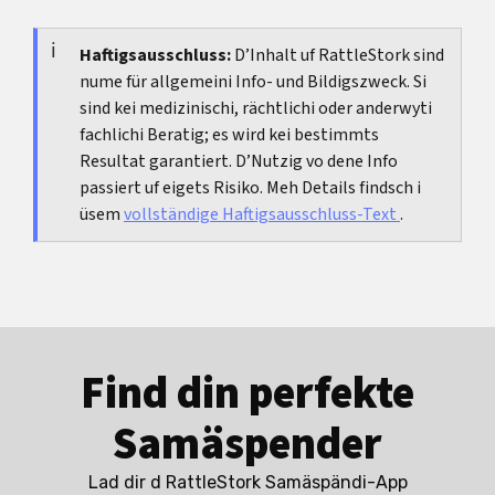
grossen Teil der medizinischen Unterschiede
einzelne medizinische Massnahme, sondern ein
zwischen Mehrlingen und Einlingen.
klarer Plan: Betreuung, Kontrollen, Warnzeichen,
Haftigsausschluss:
D’Inhalt uf RattleStork sind
nume für allgemeini Info- und Bildigszweck. Si
Geburtsort und Unterstützung früh so
sind kei medizinischi, rächtlichi oder anderwyti
organisieren, dass eine mögliche frühere Geburt
fachlichi Beratig; es wird kei bestimmts
realistisch mitgedacht ist.
Resultat garantiert. D’Nutzig vo dene Info
passiert uf eigets Risiko. Meh Details findsch i
üsem
vollständige Haftigsausschluss-Text
.
Find din perfekte
Samäspender
Lad dir d RattleStork Samäspändi-App