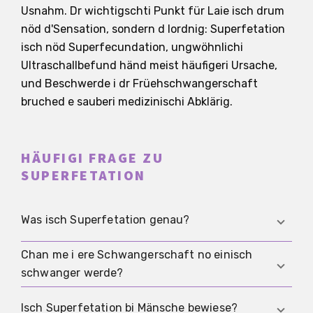
Usnahm. Dr wichtigschti Punkt für Laie isch drum
nöd d'Sensation, sondern d Iordnig: Superfetation
isch nöd Superfecundation, ungwöhnlichi
Ultraschallbefund händ meist häufigeri Ursache,
und Beschwerde i dr Früehschwangerschaft
bruched e sauberi medizinischi Abklärig.
HÄUFIGI FRAGE ZU
SUPERFETATION
Was isch Superfetation genau?
Chan me i ere Schwangerschaft no einisch
Superfetation bedeutet, dass nach Beginn ere
schwanger werde?
bestehende Schwangerschaft no einisch es
Eisprung, e Befruchtig und e Einnistig stattfinde
Theoretisch wird das als Superfetation
Isch Superfetation bi Mänsche bewiese?