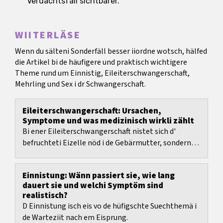
Verdachtsfäll sichtbarer.
WIITERLÄSE
Wenn du sälteni Sonderfäll besser iiordne wotsch, hälfed
die Artikel bi de häufigere und praktisch wichtigere
Theme rund um Einnistig, Eileiterschwangerschaft,
Mehrling und Sex i dr Schwangerschaft.
Eileiterschwangerschaft: Ursachen,
Symptome und was medizinisch wirkli zählt
Bi ener Eileiterschwangerschaft nistet sich d'
befruchteti Eizelle nöd i de Gebärmutter, sondern
meist im Eileiter. Medizinisch ghört sie zue de...
Einnistung: Wänn passiert sie, wie lang
dauert sie und welchi Symptöm sind
realistisch?
D Einnistung isch eis vo de hüfigschte Suechthemä i
de Warteziit nach em Eisprung.