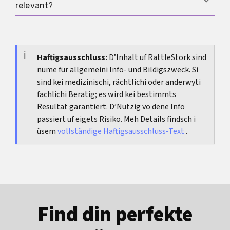
zeitversetzt Entstehigsziitpunkt und isch drum
relevant?
Kreislaufproblem oder wiederholt unklari
es anders Konzept.
Ultraschallbefund ufträtted. Denn gaht es
Vor allem als Iordnig. Sie zeigt, dass extrem
zersch um e sicheri medizinischi Iordnig.
sälteni Ding beschrieben sii chönd, aber im Alltag
meist nöd die wahrschiinlichschti Erklärung für
Haftigsausschluss:
D’Inhalt uf RattleStork sind
nume für allgemeini Info- und Bildigszweck. Si
Beschwerde oder auffälligi Befund sind.
sind kei medizinischi, rächtlichi oder anderwyti
fachlichi Beratig; es wird kei bestimmts
Resultat garantiert. D’Nutzig vo dene Info
passiert uf eigets Risiko. Meh Details findsch i
üsem
vollständige Haftigsausschluss-Text
.
Find din perfekte