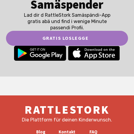
Samäspender
Lad dir d RattleStork Samäspändi-App
gratis abä und find i wenige Minute
passendi Profii.
GRATIS LOSLEGGE
RATTLESTORK
Die Plattform für deinen Kinderwunsch.
Blog
Kontakt
FAQ