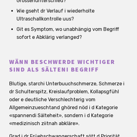
Grössenunterschied?
Wie gseht dr Verlauf i wiederholte
Ultraschallkontrolle uus?
Git es Symptom, wo unabhängig vom Begriff
sofort e Abklärig verlanged?
WÄNN BESCHWERDE WICHTIGER
SIND ALS SÄLTENI BEGRIFF
Blutige, starchi Unterbuuchschmerze, Schmerze i
dr Schulterspitz, Kreislaufproblem, Kollapsgfühl
oder e deutliche Verschlechterig vom
Allgemeinzueschtand ghöred nöd i d Kategorie
«spannendi Sälteheit», sondern i d Kategorie
«medizinisch ziitnah abkläre».
Grad i dr Früehschwangerschaft sött d Priorität