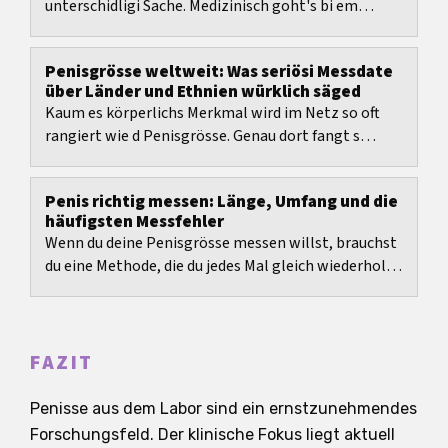
unterschidligi Sache. Medizinisch goht's bi em
Wachstum vor allem um d'Entwicklig i de Kindheit
und Pubertät....
Penisgrösse weltweit: Was seriösi Messdate
über Länder und Ethnien würklich säged
Kaum es körperlichs Merkmal wird im Netz so oft
rangiert wie d Penisgrösse. Genau dort fangt s
Problem aa: D meischte Liste vermische
Selbstauskunft,...
Penis richtig messen: Länge, Umfang und die
häufigsten Messfehler
Wenn du deine Penisgrösse messen willst, brauchst
du eine Methode, die du jedes Mal gleich wiederholen
kannst. Hier bekommst du eine klare Anleitung...
FAZIT
Penisse aus dem Labor sind ein ernstzunehmendes
Forschungsfeld. Der klinische Fokus liegt aktuell