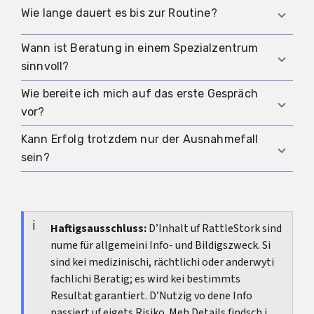
Transparenz verbessert die Einschätzung.
Sie bestimmt Sicherheit, Herstellung und
Wie lange dauert es bis zur Routine?
Nachbeobachtung. Ohne einen
nachvollziehbaren Rahmen lassen sich Angebote
Wann ist Beratung in einem Spezialzentrum
Teil-Anwendungen reifen vermutlich schneller.
schwer vergleichen.
sinnvoll?
Ein standardisiertes Komplettorgan braucht
wesentlich mehr Zeit wegen Integration und
Wie bereite ich mich auf das erste Gespräch
Bei konkreten funktionellen Defekten sollte man
Langzeitdaten.
vor?
frühzeitig ein spezialisiertes Zentrum
aufsuchen, um Optionen, Risiken und Ziele
Kann Erfolg trotzdem nur der Ausnahmefall
Bring Befunde, Bildgebung, frühere
durchzusprechen.
sein?
Therapieberichte, evtl. Hormondaten und eine
klare Zielliste mit. So lassen sich Alternativen
Ja. Bei komplexen Defekten ist oft Stabilisierung
und Risiken besser eingrenzen.
oder Wiederherstellung funktioneller Aspekte das
Ziel. Ein vollständiger Ersatz ist nicht
Haftigsausschluss:
D’Inhalt uf RattleStork sind
nume für allgemeini Info- und Bildigszweck. Si
zwangsläufig das Ergebnis jeder Behandlung.
sind kei medizinischi, rächtlichi oder anderwyti
fachlichi Beratig; es wird kei bestimmts
Resultat garantiert. D’Nutzig vo dene Info
passiert uf eigets Risiko. Meh Details findsch i