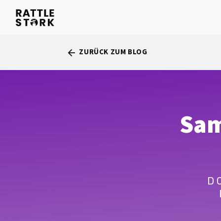
ZURÜCK ZUM BLOG
arrow_back
Sam
D 