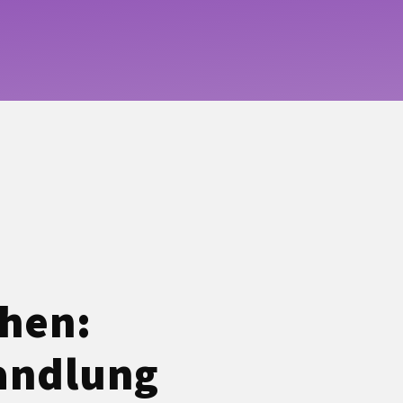
ehen:
andlung