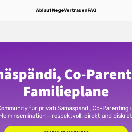
Ablauf
Wege
Vertrauen
FAQ
äspändi, Co-Parent
Familieplane
Community für privati Samäspändi, Co-Parenting 
Heiminsemination – respektvoll, direkt und diskret