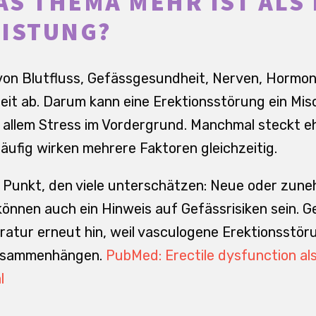
S THEMA MEHR IST ALS 
EISTUNG?
von Blutfluss, Gefässgesundheit, Nerven, Hormo
eit ab. Darum kann eine Erektionsstörung ein Mis
allem Stress im Vordergrund. Manchmal steckt eh
äufig wirken mehrere Faktoren gleichzeitig.
in Punkt, den viele unterschätzen: Neue oder zu
önnen auch ein Hinweis auf Gefässrisiken sein. 
teratur erneut hin, weil vasculogene Erektionsstö
zusammenhängen.
PubMed: Erectile dysfunction al
l