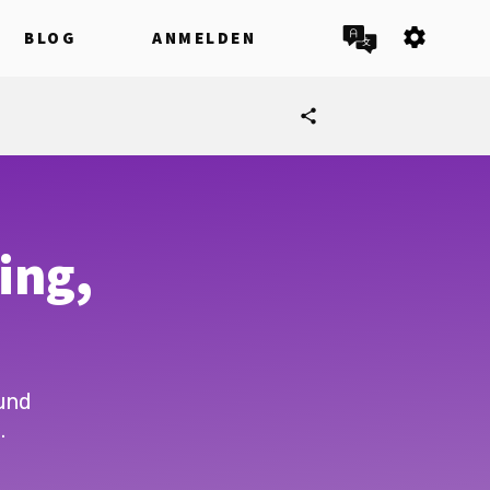
settings
BLOG
ANMELDEN
share
ing,
und
.