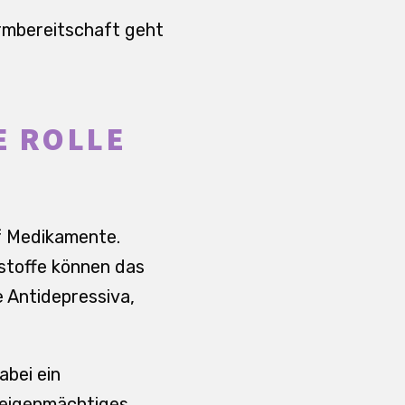
armbereitschaft geht
E ROLLE
uf Medikamente.
kstoffe können das
 Antidepressiva,
abei ein
n eigenmächtiges