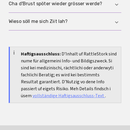
übel riechendem Wundsekret söllsch nöd
Das isch individuell. Vieli beschriibe i de erste Täg
Cha d'Brust spöter wieder grösser werde?
abwarte. Denn söllsch d'Klink oder Praxis
eher Spannig, Druck und Wundschmerz statt e
möglichst bald informiere.
heftigi Dauerschmerze; mit dr Ziit werded
Ja, zum Bispil dur Gwichtszuenahm,
Wieso söll me sich Ziit lah?
d'Beschwerde meischtens deutlich besser und
Schwangerschaft, Stillziit oder hormonelli
chönd mit Schmerzmittel und Schonig guet
Verändrige. S'Resultat isch meischtens länger
Will Erwartige, Narbe, Heiligsziit und Risike real
beeinflusst werde.
stabil, wenn s'Körpergwicht nöd stark schwankt.
sind. E gueti Entscheidig bruucht drum Ziit, am
beschte mit mindestens einere ausführliche
Haftigsausschluss:
D’Inhalt uf RattleStork sind
nume für allgemeini Info- und Bildigszweck. Si
Beratig und klarer Beschwerdedokumentation.
sind kei medizinischi, rächtlichi oder anderwyti
fachlichi Beratig; es wird kei bestimmts
Resultat garantiert. D’Nutzig vo dene Info
passiert uf eigets Risiko. Meh Details findsch i
üsem
vollständige Haftigsausschluss-Text
.