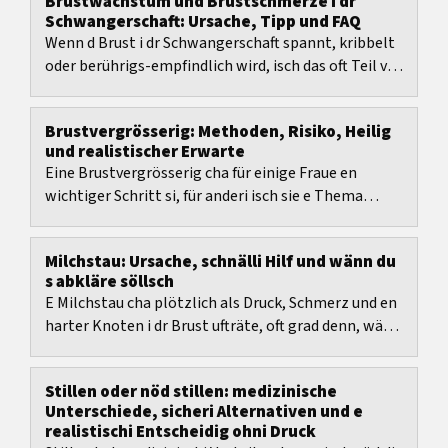
Brustwachstum und Brustschmerze i dr
Schwangerschaft: Ursache, Tipp und FAQ
Wenn d Brust i dr Schwangerschaft spannt, kribbelt
oder berührigs-empfindlich wird, isch das oft Teil vo
dr normale Umstellig.
Brustvergrösserig: Methoden, Risiko, Heilig
und realistischer Erwarte
Eine Brustvergrösserig cha für einige Fraue en
wichtiger Schritt si, für anderi isch sie e Thema
voller Unsicherheit.
Milchstau: Ursache, schnälli Hilf und wänn du
s abkläre söllsch
E Milchstau cha plötzlich als Druck, Schmerz und en
harter Knoten i dr Brust ufträte, oft grad denn, wänn
du stillsch oder abpumpfsch und sofort...
Stillen oder nöd stillen: medizinische
Unterschiede, sicheri Alternativen und e
realistischi Entscheidig ohni Druck