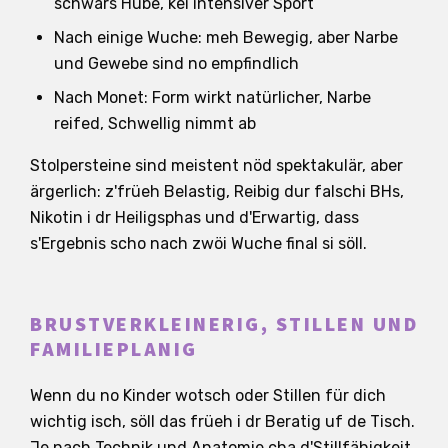
schwärs Hube, kei intensiver Sport
Nach einige Wuche: meh Bewegig, aber Narbe
und Gewebe sind no empfindlich
Nach Monet: Form wirkt natürlicher, Narbe
reifed, Schwellig nimmt ab
Stolpersteine sind meistent nöd spektakulär, aber
ärgerlich: z'früeh Belastig, Reibig dur falschi BHs,
Nikotin i dr Heiligsphas und d'Erwartig, dass
s'Ergebnis scho nach zwöi Wuche final si söll.
BRUSTVERKLEINERIG, STILLEN UND
FAMILIEPLANIG
Wenn du no Kinder wotsch oder Stillen für dich
wichtig isch, söll das früeh i dr Beratig uf de Tisch.
Je nach Technik und Anatomie cha d'Stillfähigkeit