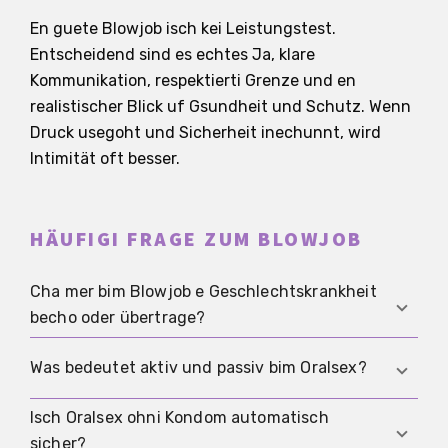
En guete Blowjob isch kei Leistungstest.
Entscheidend sind es echtes Ja, klare
Kommunikation, respektierti Grenze und en
realistischer Blick uf Gsundheit und Schutz. Wenn
Druck usegoht und Sicherheit inechunnt, wird
Intimität oft besser.
HÄUFIGI FRAGE ZUM BLOWJOB
Cha mer bim Blowjob e Geschlechtskrankheit
becho oder übertrage?
Ja. Geschlechtskrankheite chönd bi Oralsex
Was bedeutet aktiv und passiv bim Oralsex?
übertrage werde, au wenn niemer Symptom
bemerkt. Wenn du s Risiko besser iordne wotsch,
Isch Oralsex ohni Kondom automatisch
Aktiv bedeutet: Du gibsch Oralsex, din Mund het
lies
sicher?
Geschlechtskrankheite bim Blowjob
.