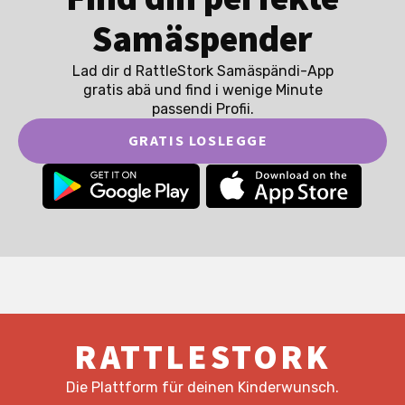
Samäspender
Lad dir d RattleStork Samäspändi-App
gratis abä und find i wenige Minute
passendi Profii.
GRATIS LOSLEGGE
RATTLESTORK
Die Plattform für deinen Kinderwunsch.