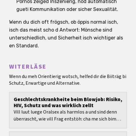
Pornos zeiged Inszenierig, nöd automatisch
gueti Kommunikation oder sicher Sexualität.
Wenn du dich oft frögsch, ob öppis normal isch,
isch das meist scho d Antwort: Mönsche sind
unterschiedlich, und Sicherheit isch wichtiger als
en Standard.
WITERLÄSE
Wenn du meh Orientierig wotsch, helfed dir die Biiträg bi
Schutz, Erwartige und Alternative.
Geschlechtskrankheite beim Blowjob: Risiko,
HIV, Schutz und was wirklich zellt
Vill luut luege Oralsex als harmlos a und sind denn
überrascht, wie vill Frag entstöh: cha me sich bim
Blowjob aastecke, wer het weli Risiko, was...