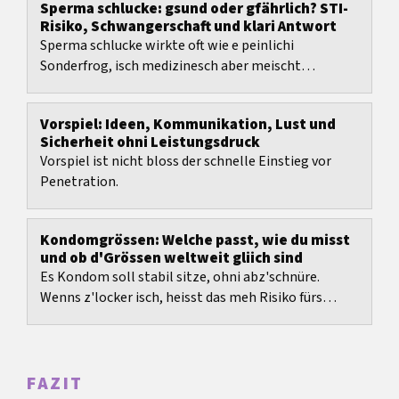
Sperma schlucke: gsund oder gfährlich? STI-
Risiko, Schwangerschaft und klari Antwort
Sperma schlucke wirkte oft wie e peinlichi
Sonderfrog, isch medizinesch aber meischt
nüchtern iiziordne.
Vorspiel: Ideen, Kommunikation, Lust und
Sicherheit ohni Leistungsdruck
Vorspiel ist nicht bloss der schnelle Einstieg vor
Penetration.
Kondomgrössen: Welche passt, wie du misst
und ob d'Grössen weltweit gliich sind
Es Kondom soll stabil sitze, ohni abz'schnüre.
Wenns z'locker isch, heisst das meh Risiko fürs
Verrutsche oder Abrutsche. Wenns z'eng isch, git
das...
FAZIT