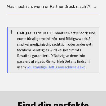
au ohni Ejakulation übertrage werde.
D HPV-Impfung isch e wichtigi Prävention gäge
Was mach ich, wenn dr Partner Druck macht?
bestimmti HPV-Typ. Infos zur Empfehlig i
Dütschland:
RKI
.
Druck isch es Warnsignal. Sag klar, was du
wotsch und was nöd, und lueg, ob dini Grenze
respektiert wird. Wenn nöd, isch das es
Haftigsausschluss:
D’Inhalt uf RattleStork sind
nume für allgemeini Info- und Bildigszweck. Si
Beziehungsproblem, nöd dis Problem.
sind kei medizinischi, rächtlichi oder anderwyti
fachlichi Beratig; es wird kei bestimmts
Resultat garantiert. D’Nutzig vo dene Info
passiert uf eigets Risiko. Meh Details findsch i
üsem
vollständige Haftigsausschluss-Text
.
Find din perfekte