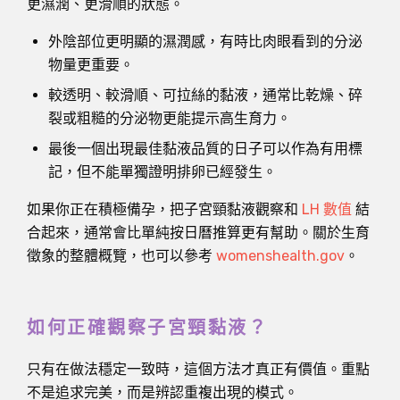
更濕潤、更滑順的狀態。
外陰部位更明顯的濕潤感，有時比肉眼看到的分泌
物量更重要。
較透明、較滑順、可拉絲的黏液，通常比乾燥、碎
裂或粗糙的分泌物更能提示高生育力。
最後一個出現最佳黏液品質的日子可以作為有用標
記，但不能單獨證明排卵已經發生。
如果你正在積極備孕，把子宮頸黏液觀察和
LH 數值
結
合起來，通常會比單純按日曆推算更有幫助。關於生育
徵象的整體概覽，也可以參考
womenshealth.gov
。
如何正確觀察子宮頸黏液？
只有在做法穩定一致時，這個方法才真正有價值。重點
不是追求完美，而是辨認重複出現的模式。