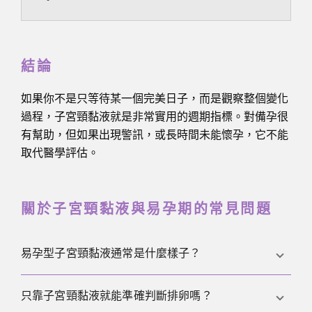
結論
如果你不是只等待某一個完美日子，而是觀察整個變化
過程，子宮頸黏液就是非常實用的週期指標。對備孕很
有幫助，但如果出現警訊，或長時間未能懷孕，它不能
取代醫學評估。
關於子宮頸黏液與易孕期的常見問題
易孕型子宮頸黏液通常是什麼樣子？
通常它比較透明、滑順、濕潤，而且能在手指之間拉
只靠子宮頸黏液就能準確判斷排卵嗎？