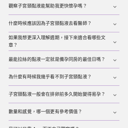
更多耐心和幾個週期來比較。
透明、乳白或略帶白色都可能正常。更應該就醫檢查
觀察子宮頸黏液能幫助我更快懷孕嗎？
的是綠色、灰色或明顯有異味的分泌物，尤其伴有搔
癢或疼痛時。
它能幫助你更好安排同房或授精時機。它不會直接提
什麼時候應該因為子宮頸黏液去看醫師？
高生育力，但能幫助你更有效利用排卵前的重要時間
窗口。
如果我想更深入理解週期，接下來適合看哪些文
如果分泌物有異味、變綠，伴隨搔癢、疼痛，或兩次
章？
月經之間有出血，就應該就醫。如果備孕很久沒有成
功，自我觀察也應該轉向醫學評估。
不錯的起點是我們關於
排卵
、
排卵測試
和
著床
的文
最能拉絲的黏液一定就是備孕同房的最佳日嗎？
章。它們能幫助你更清楚區分排卵、測試結果與之後
的階段。
不一定。最佳黏液出現前的幾天往往也已經很關鍵，
為什麼有時候我幾乎看不到子宮頸黏液？
因為精子可以存活數天。如果只等最完美的那一天，
可能會把窗口不必要地縮得太窄。
這並不代表一定沒有相關黏液。有些人更容易感覺到
子宮頸黏液一般會在排卵前多久開始變得易孕？
濕潤，而不是看到明顯分泌物。而且即使發生排卵，
整體模式也可能相當細微。
每個人都不同。實際上，比固定天數更重要的是觀察
數量和感覺，哪一個更有參考價值？
你的黏液何時從乾燥或發黏，轉為更濕潤、更滑順、
更滑膩。