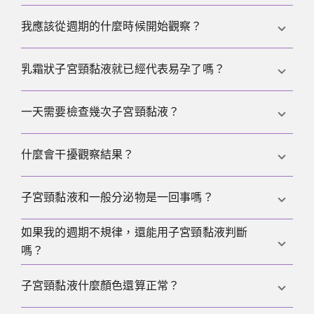
絲。但比完美外觀更重要的，往往是從乾燥或發黏逐
漸轉向明顯更滑的過程。
不能完全準確。子宮頸黏液提示的是易孕窗口，但不
我應該從週期的什麼時候開始觀察？
能單獨確認排卵已經發生。和
LH 測試
或基礎體溫一
起看，會更穩妥。
最好從月經結束後立刻開始。這樣更容易看出從偏乾
乳霜狀子宮頸黏液就已經代表易孕了嗎？
到更濕潤的過渡，也比較不容易錯過易孕窗口的開
始。
它可能表示易孕階段正在接近。當黏液同時變得更滑
一天需要檢查幾次子宮頸黏液？
順、更清澈、拉絲更明顯時，往往更提示較高的生育
力。
很多情況下，每天在相近時間檢查一次就夠了，只要
什麼會干擾觀察結果？
記錄夠持續。如果你正接近排卵，晚上再看一次有時
能更好捕捉快速變化。
經間期出血、陰道用藥、感染、哺乳期或荷爾蒙變
子宮頸黏液和一般分泌物是一回事嗎？
化，都會讓判讀更困難。這種情況下，建議比較多個
週期並結合其他身體訊號。
如果我的週期不規律，還能用子宮頸黏液判斷
不完全一樣。日常生活中各種分泌物常常混在一起，
嗎？
很難完全分開。對週期觀察來說，更重要的是感覺、
外觀與時間上的整體模式。
可以，而且往往比單純數日曆更有幫助。特別是在週
子宮頸黏液什麼顏色還算正常？
期長短波動時，直接觀察通常更有價值，雖然也需要