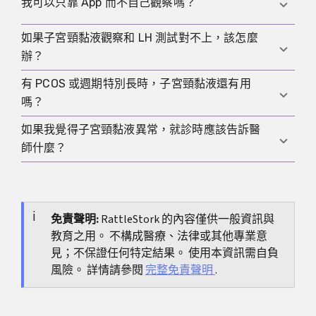
在日常觀察裡，濕潤感通常非常有用。單純分泌物很
我可以只靠 App 而不自己觀察嗎？
多未必能說明更多，尤其當它與實際感覺不一致，或
受到性生活、藥物與出血影響時。
如果子宮頸黏液觀察和 LH 測試對不上，該怎麼
App 很適合記錄，但它的預測通常是根據過去週期資
辦？
料。如果你真的想知道自己目前處在哪個階段，直接
觀察仍然比預測更重要。
有 PCOS 或週期特別長時，子宮頸黏液還有用
這並不表示其中一個一定錯了。更重要的是看多個週
嗎？
期，並檢查測試是不是太早、太晚或不夠規律。如果
這種情況反覆出現，諮詢醫師是合理的。
如果我覺得子宮頸黏液異常，就診時應該告訴醫
仍然可能有幫助，因為在長週期或波動明顯的情況
師什麼？
下，直接身體訊號往往比僵硬的日曆推算更有價值。
同時，這類情況通常也需要更多耐心，有時還需要額
有幫助的資訊包括持續時間、顏色、氣味、伴隨症
外檢查。
狀、出血、疼痛、所處週期階段，以及可能誘因，例
如性生活或用藥。最近幾天的簡短紀錄通常會讓醫師
免責聲明:
RattleStork 的內容僅供一般資訊與
教育之用。 不構成醫療、法律或其他專業意
更容易判斷。
見；不保證任何特定結果。 使用本資訊需自負
風險。 詳情請參閱
完整免責聲明
.