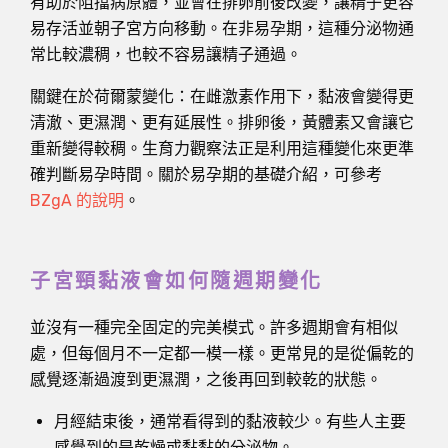
有助於阻擋病原體，並會在排卵前後改變，讓精子更容
易存活並朝子宮方向移動。在非易孕期，這種分泌物通
常比較濃稠，也較不容易讓精子通過。
關鍵在於荷爾蒙變化：在雌激素作用下，黏液會變得更
清澈、更濕潤、更有延展性。排卵後，黃體素又會讓它
重新變得較稠。生育力觀察法正是利用這種變化來更準
確判斷易孕時間。關於易孕期的基礎介紹，可參考
BZgA 的說明
。
子宮頸黏液會如何隨週期變化
並沒有一種完全固定的完美模式。許多週期會有相似
處，但每個月不一定都一模一樣。更常見的是從偏乾的
感覺逐漸過渡到更濕潤，之後再回到較乾的狀態。
月經結束後，通常看得到的黏液較少。有些人主要
感覺到的是乾燥或黏黏的分泌物。