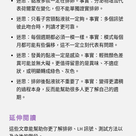
迷思：黏液多就一定在排卵。事實：分泌物增加代
表荷爾蒙在變化，但不能單獨證實排卵。
迷思：只看子宮頸黏液就一定夠。事實：多個訊號
彼此吻合時，判讀才更可靠。
迷思：每個週期都必須一模一樣。事實：模式每個
月都可能有些偏移，這不一定立刻代表有問題。
迷思：發黃的黏液一定是感染。事實：輕微顏色差
異可能並無大礙。更值得留意的是異味、不適症
狀，或明顯轉成綠色、灰色。
迷思：排卵後黏液就不重要了。事實：變得更濃稠
的過程本身，反而能幫助很多人更了解自己的週
期。
延伸閱讀
這些文章能幫助你更了解排卵、LH 訊號、測試方法以