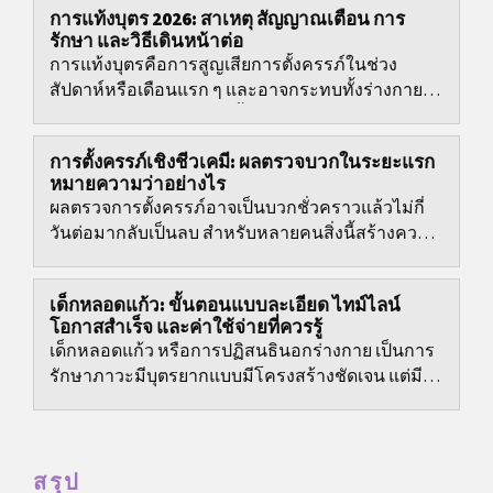
การแท้งบุตร 2026: สาเหตุ สัญญาณเตือน การ
รักษา และวิธีเดินหน้าต่อ
การแท้งบุตรคือการสูญเสียการตั้งครรภ์ในช่วง
สัปดาห์หรือเดือนแรก ๆ และอาจกระทบทั้งร่างกาย
และจิตใจอย่างมาก คู่มือนี้สรุปสัญญาณเตือน
แนวทางการวินิจฉัย...
การตั้งครรภ์เชิงชีวเคมี: ผลตรวจบวกในระยะแรก
หมายความว่าอย่างไร
ผลตรวจการตั้งครรภ์อาจเป็นบวกชั่วคราวแล้วไม่กี่
วันต่อมากลับเป็นลบ สำหรับหลายคนสิ่งนี้สร้างความ
สับสนและความเครียดทางอารมณ์...
เด็กหลอดแก้ว: ขั้นตอนแบบละเอียด ไทม์ไลน์
โอกาสสำเร็จ และค่าใช้จ่ายที่ควรรู้
เด็กหลอดแก้ว หรือการปฏิสนธินอกร่างกาย เป็นการ
รักษาภาวะมีบุตรยากแบบมีโครงสร้างชัดเจน แต่มีจุด
ตัดสินใจสำคัญหลายอย่าง เช่น การเลือก
โปรโตคอล...
สรุป