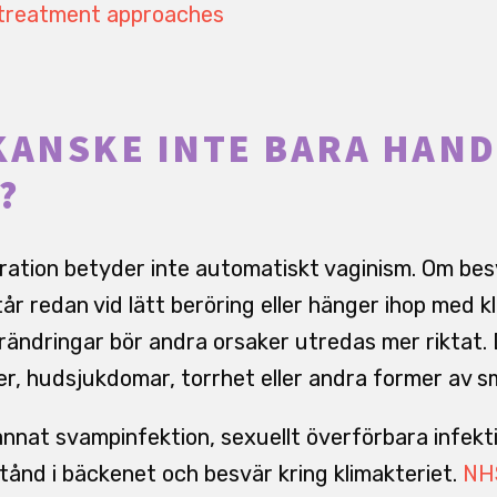
t treatment approaches
KANSKE INTE BARA HAN
?
tration betyder inte automatiskt vaginism. Om bes
år redan vid lätt beröring eller hänger ihop med kl
rändringar bör andra orsaker utredas mer riktat. 
er, hudsjukdomar, torrhet eller andra former av s
nat svampinfektion, sexuellt överförbara infekt
stånd i bäckenet och besvär kring klimakteriet.
NHS