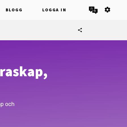
settings
BLOGG
LOGGA IN
share
raskap,
ap och
.