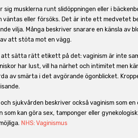
r sig musklerna runt slidöppningen eller i bäcken
 väntas eller försöks. Det är inte ett medvetet be
nde vilja. Många beskriver snarare en känsla av bl
t av att stöta mot en vägg.
 att sätta rätt etikett på det: vaginism är inte s
skor har lust, vill ha närhet och intimitet men kä
rda av smärta i det avgörande ögonblicket. Krop
isande.
 och sjukvården beskriver också vaginism som en of
n som kan göra sex, tamponger eller gynekologis
möjliga.
NHS: Vaginismus