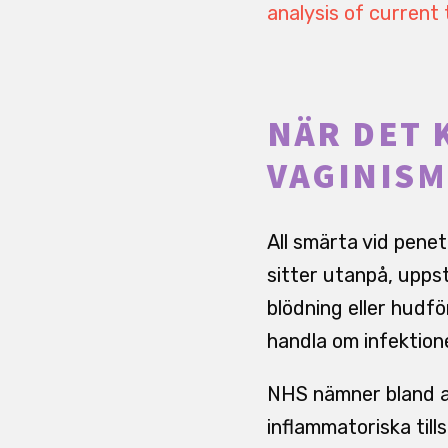
analysis of curren
NÄR DET 
VAGINISM
All smärta vid pene
sitter utanpå, uppst
blödning eller hudfö
handla om infektion
NHS nämner bland an
inflammatoriska till