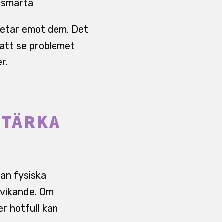
r smärta
betar emot dem. Det
 att se problemet
r.
STÄRKA
lan fysiska
dvikande. Om
r hotfull kan