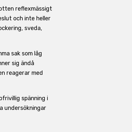
botten reflexmässigt
slut och inte heller
ockering, sveda,
amma sak som låg
nner sig ändå
pen reagerar med
rivillig spänning i
ka undersökningar