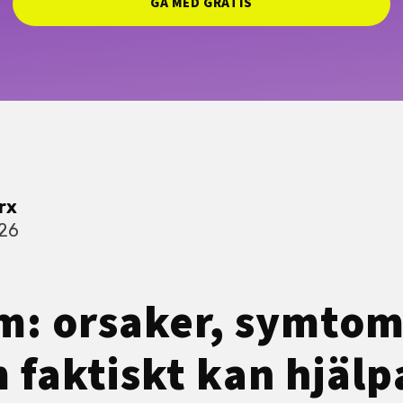
GÅ MED GRATIS
rx
026
m: orsaker, symtom
 faktiskt kan hjälp