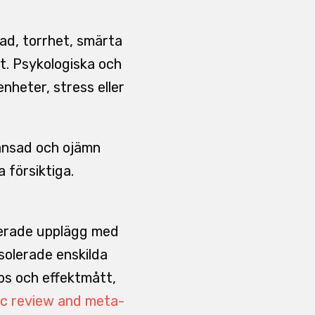
nad, torrhet, smärta
et. Psykologiska och
nheter, stress eller
änsad och ojämn
 försiktiga.
nerade upplägg med
solerade enskilda
nos och effektmått,
c review and meta-