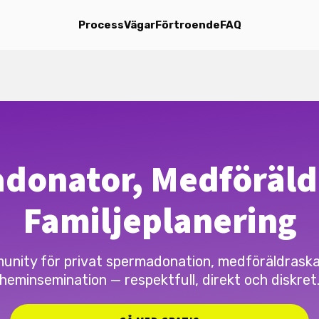
Process
Vägar
Förtroende
FAQ
donator, Medföräld
Familjeplanering
nity för privat spermadonation, medföräldrask
heminsemination — respektfull, direkt och diskret