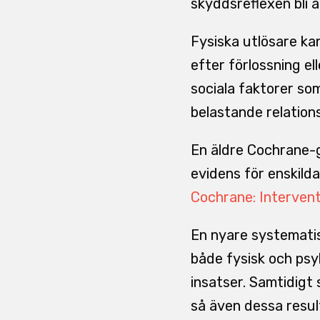
skyddsreflexen bli a
Fysiska utlösare kan
efter förlossning el
sociala faktorer so
belastande relation
En äldre Cochrane-
evidens för enskilda
Cochrane: Intervent
En nyare systemati
både fysisk och psy
insatser. Samtidigt 
så även dessa resul