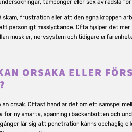
ndersökningar, tamponger eller sex av rädsla fö
skam, frustration eller att den egna kroppen ar
 ett personligt misslyckande. Ofta hjälper det mer
lan muskler, nervsystem och tidigare erfarenhete
KAN ORSAKA ELLER FÖR
?
a en orsak. Oftast handlar det om ett samspel mel
la för ny smärta, spänning i bäckenbotten och un
ånger lär sig att penetration känns obehaglig elle