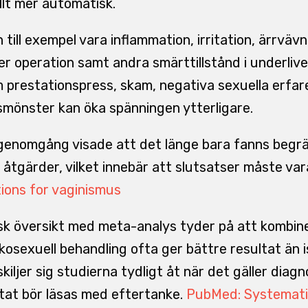
llt mer automatisk.
 till exempel vara inflammation, irritation, ärrväv
ler operation samt andra smärttillstånd i underliv
m prestationspress, skam, negativa sexuella erfare
smönster kan öka spänningen ytterligare.
genomgång visade att det länge bara fanns begr
 åtgärder, vilket innebär att slutsatser måste vara
ions for vaginismus
sk översikt med meta-analys tyder på att kombi
kosexuell behandling ofta ger bättre resultat än i
skiljer sig studierna tydligt åt när det gäller diag
tat bör läsas med eftertanke.
PubMed: Systemati