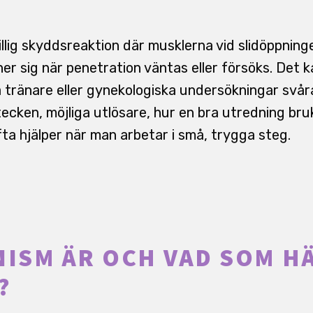
illig skyddsreaktion där musklerna vid slidöppningen
r sig när penetration väntas eller försöks. Det k
 tränare eller gynekologiska undersökningar svåra
ecken, möjliga utlösare, hur en bra utredning bruka
ta hjälper när man arbetar i små, trygga steg.
NISM ÄR OCH VAD SOM H
?