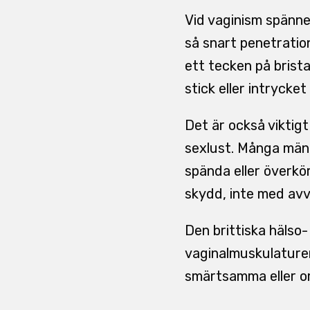
Vid vaginism spänne
så snart penetration
ett tecken på brista
stick eller intrycke
Det är också viktigt
sexlust. Många männi
spända eller överkö
skydd, inte med avv
Den brittiska hälso-
vaginalmuskulature
smärtsamma eller o