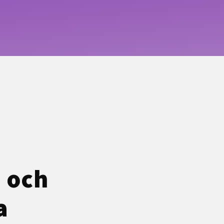
 och
a