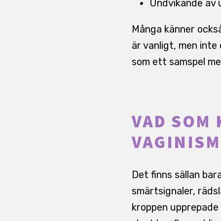
Undvikande av u
Många känner också 
är vanligt, men inte
som ett samspel mel
VAD SOM 
VAGINISM
Det finns sällan bar
smärtsignaler, räds
kroppen upprepade g