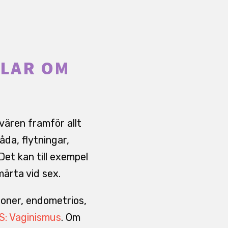
DLAR OM
vären framför allt
åda, flytningar,
Det kan till exempel
märta vid sex.
ioner, endometrios,
: Vaginismus
. Om