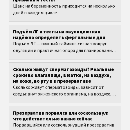
признаки и тесты
Шанс на беременность приходится на несколько
дней в каждом цикле.
Подъём ЛГ и тесты на овуляцию: как
надёжно определить фертильные дни
Подъём ЛГ — важный тайминг‑сигнал вокруг
овуляции и практичная опора для планирования
фертильных дней.
Сколько живут сперматозоиды? Реальные
сроки во влагалище, в матке, на воздухе,
на коже, во рту и в презервативе
Сколько живут сперматозоиды, зависит от
среды: внутри женского организма, на воздухе,
на коже, в воде, во рту или в презервативе
условия сильно...
Презерватив порвался или соскользнул:
что действительно важно сейчас
Порвавшийся или соскользнувший презерватив