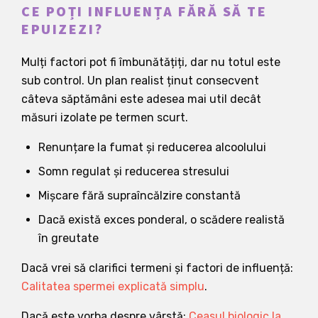
CE POȚI INFLUENȚA FĂRĂ SĂ TE
EPUIZEZI?
Mulți factori pot fi îmbunătățiți, dar nu totul este
sub control. Un plan realist ținut consecvent
câteva săptămâni este adesea mai util decât
măsuri izolate pe termen scurt.
Renunțare la fumat și reducerea alcoolului
Somn regulat și reducerea stresului
Mișcare fără supraîncălzire constantă
Dacă există exces ponderal, o scădere realistă
în greutate
Dacă vrei să clarifici termeni și factori de influență:
Calitatea spermei explicată simplu
.
Dacă este vorba despre vârstă:
Ceasul biologic la