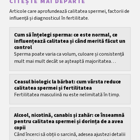
CITEȘTE MAI DEPARTE
Articole care aprofundează calitatea spermei, factorii de
influență și diagnosticul în fertilitate.
Cum să înțelegi sperma: ce este normal, ce
influențează calitatea și când merită făcut un
control
Sperma poate varia ca volum, culoare și consistență
mult mai mult decât se așteaptă majoritatea
oamenilor.
Ceasul biologic la bărbat: cum vârsta reduce
calitatea spermei și fertilitatea
Fertilitatea masculină nu este nelimitată în timp.
Alcool, nicotină, canabis și zahăr: ce înseamnă
pentru calitatea spermei și dorința de a avea
copii
Când încerci să obții o sarcină, adesea ajustezi detalii