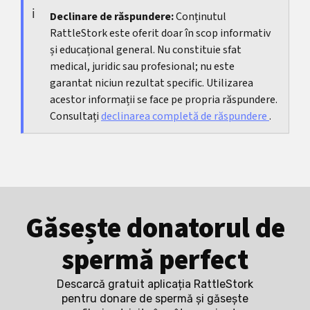
varia mult.
expunerea prelungită la căldură. Un plan realist
Declinare de răspundere:
Conținutul
RattleStork este oferit doar în scop informativ
urmat consecvent câteva săptămâni este de
și educațional general. Nu constituie sfat
obicei mai util decât măsuri izolate pe termen
medical, juridic sau profesional; nu este
scurt.
garantat niciun rezultat specific. Utilizarea
acestor informații se face pe propria răspundere.
Consultați
declinarea completă de răspundere
.
Găsește donatorul de
spermă perfect
Descarcă gratuit aplicația RattleStork
pentru donare de spermă și găsește