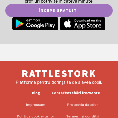
profiluri potrivite în câteva minute.
ÎNCEPE GRATUIT
RATTLESTORK
Platforma pentru dorința ta de a avea copii.
Blog
Contact
Întrebări frecvente
Impressum
Protecția datelor
Politica cookie-urilor
Termeni și condiții