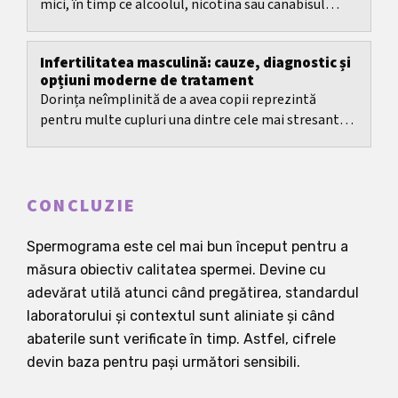
mici, în timp ce alcoolul, nicotina sau canabisul
rămân obiceiuri.
Infertilitatea masculină: cauze, diagnostic și
opțiuni moderne de tratament
Dorința neîmplinită de a avea copii reprezintă
pentru multe cupluri una dintre cele mai stresante
perioade din viață - și totuși persistă ideea că...
CONCLUZIE
Spermograma este cel mai bun început pentru a
măsura obiectiv calitatea spermei. Devine cu
adevărat utilă atunci când pregătirea, standardul
laboratorului și contextul sunt aliniate și când
abaterile sunt verificate în timp. Astfel, cifrele
devin baza pentru pași următori sensibili.