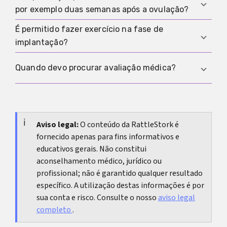
O decisivo não é o dia do ciclo, mas sim a
testes cada vez mais fiáveis.
por exemplo duas semanas após a ovulação?
ovulação, porque a implantação se orienta pela
ovulação e desloca-se para a frente ou para trás
É permitido fazer exercício na fase de
Por vezes suspeita-se de uma implantação muito
conforme o caso.
implantação?
tardia, mas mais frequentemente isso explica-se
por ovulação tardia, acompanhamento impreciso
Movimento moderado costuma ser seguro; treino
Quando devo procurar avaliação médica?
ou diferenças na sensibilidade dos testes.
extremo é menos recomendável por stress e
cansaço; após FIV aplicam-se as recomendações
Em Portugal, faz sentido procurar avaliação
da clínica que te acompanha.
médica se houver hemorragia forte ou crescente,
dor intensa ou de um lado só, tonturas, desmaio,
Aviso legal:
O conteúdo da RattleStork é
fornecido apenas para fins informativos e
febre, ou se surgirem perdas de sangue com um
educativos gerais. Não constitui
teste positivo.
aconselhamento médico, jurídico ou
profissional; não é garantido qualquer resultado
específico. A utilização destas informações é por
sua conta e risco. Consulte o nosso
aviso legal
completo
.