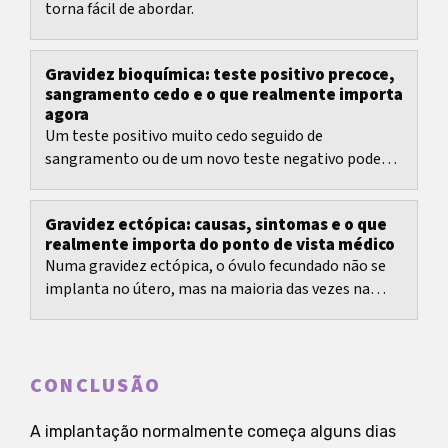
torna fácil de abordar.
Gravidez bioquímica: teste positivo precoce,
sangramento cedo e o que realmente importa
agora
Um teste positivo muito cedo seguido de
sangramento ou de um novo teste negativo pode
desencadear ao mesmo tempo esperança, confusão
e medo.
Gravidez ectópica: causas, sintomas e o que
realmente importa do ponto de vista médico
Numa gravidez ectópica, o óvulo fecundado não se
implanta no útero, mas na maioria das vezes na
trompa de Falópio. Do ponto de vista médico,
trata‑se...
CONCLUSÃO
A implantação normalmente começa alguns dias