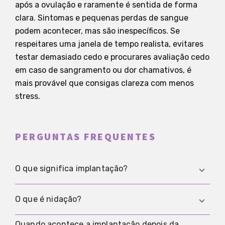
após a ovulação e raramente é sentida de forma
clara. Sintomas e pequenas perdas de sangue
podem acontecer, mas são inespecíficos. Se
respeitares uma janela de tempo realista, evitares
testar demasiado cedo e procurares avaliação cedo
em caso de sangramento ou dor chamativos, é
mais provável que consigas clareza com menos
stress.
PERGUNTAS FREQUENTES
O que significa implantação?
Implantação significa que o embrião muito inicial
O que é nidação?
se fixa e se insere no revestimento do útero,
criando a base para a gravidez e para o
Quando acontece a implantação depois da