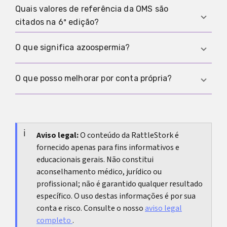
o exame é comum.
achado se mantém e quais causas aparecem na
Quais valores de referência da OMS são
Não. As referências orientam, mas não garantem
investigação.
citados na 6ª edição?
gravidez. Se a gravidez não acontece, avaliar
ambos os parceiros costuma fazer sentido.
Limites inferiores frequentemente citados
O que significa azoospermia?
incluem volume 1,4 ml, concentração 16 milhões
por ml, total 39 milhões por ejaculado, motilidade
Azoospermia significa que não há
O que posso melhorar por conta própria?
total 42 por cento, motilidade progressiva 30 por
espermatozoides detectáveis no ejaculado. O
cento e morfologia 4 por cento. Esses valores
achado deve ser confirmado com cuidado e
Muitos fatores podem ser melhorados, por
orientam e não garantem gravidez.
depois investigado de forma estruturada, porque
exemplo tabagismo, álcool, sono, peso e
causas e tratamento podem variar muito.
exposição prolongada ao calor. Um plano realista
Aviso legal:
O conteúdo da RattleStork é
fornecido apenas para fins informativos e
mantido por várias semanas costuma ser mais
educacionais gerais. Não constitui
útil do que medidas pontuais de curto prazo.
aconselhamento médico, jurídico ou
profissional; não é garantido qualquer resultado
específico. O uso destas informações é por sua
conta e risco. Consulte o nosso
aviso legal
completo
.