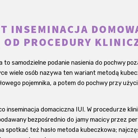
ST INSEMINACJA DOMOWA
Ę OD PROCEDURY KLINIC
 to samodzielne podanie nasienia do pochwy poz
ce wiele osób nazywa ten wariant metodą kubecz
jałowego pojemnika, a potem do pochwy przy użyc
 co inseminacja domaciczna IUI. W procedurze klini
odawany bezpośrednio do jamy macicy przez per
 spotkać też hasło metoda kubeczkowa; najczę