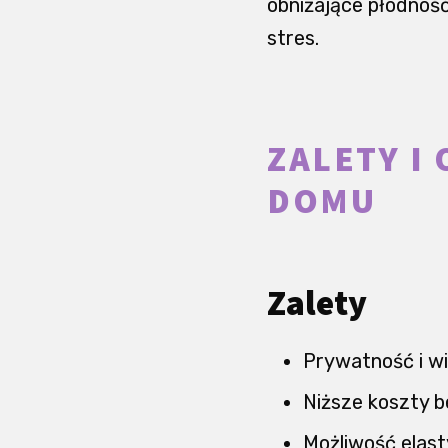
obniżające płodnoś
stres.
ZALETY I
DOMU
Zalety
Prywatność i w
Niższe koszty b
Możliwość elas