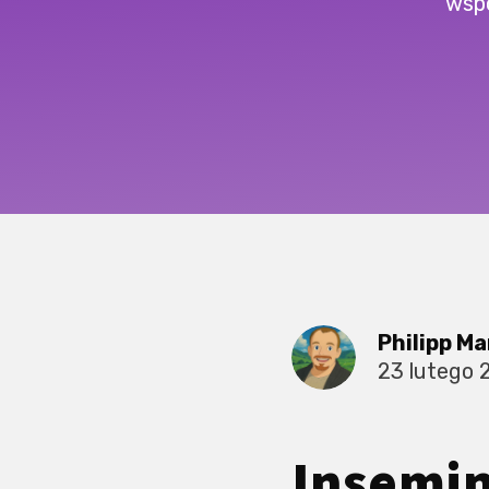
wspó
Philipp Ma
23 lutego 
Insemi