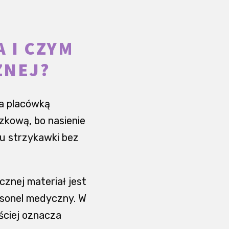
 I CZYM
ZNEJ?
a placówką
kową, bo nasienie
iu strzykawki bez
cznej materiał jest
sonel medyczny. W
ściej oznacza