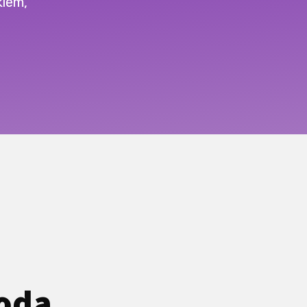
kiem,
oda