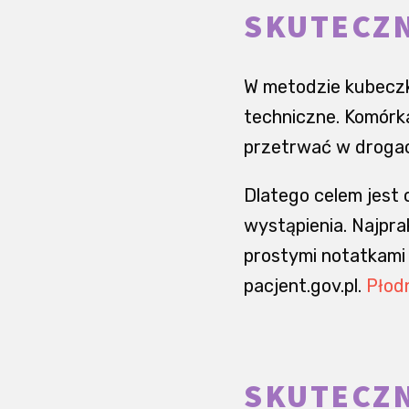
SKUTECZ
W metodzie kubeczk
techniczne. Komórka
przetrwać w drogach 
Dlatego celem jest 
wystąpienia. Najpra
prostymi notatkami 
pacjent.gov.pl.
Płodn
SKUTECZN