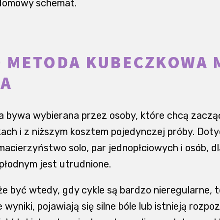
 domowy schemat.
O METODA KUBECZKOWA 
A
 bywa wybierana przez osoby, które chcą zacząć
ch i z niższym kosztem pojedynczej próby. Dotycz
macierzyństwo solo, par jednopłciowych i osób, d
płodnym jest utrudnione.
e być wtedy, gdy cykle są bardzo nieregularne, 
 wyniki, pojawiają się silne bóle lub istnieją rozpo