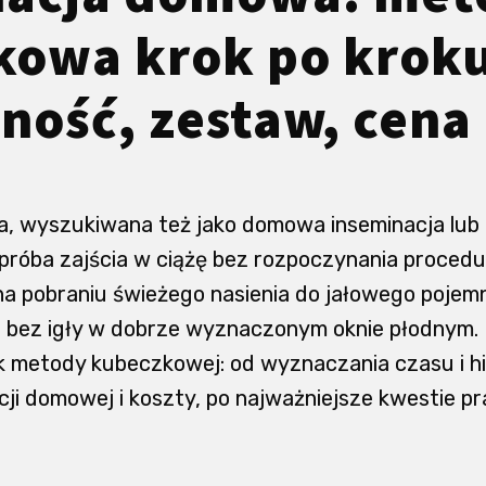
kowa krok po kroku
ność, zestaw, cena 
, wyszukiwana też jako domowa inseminacja lub 
róba zajścia w ciążę bez rozpoczynania procedury
na pobraniu świeżego nasienia do jałowego pojemn
bez igły w dobrze wyznaczonym oknie płodnym. P
k metody kubeczkowej: od wyznaczania czasu i hi
ji domowej i koszty, po najważniejsze kwestie p