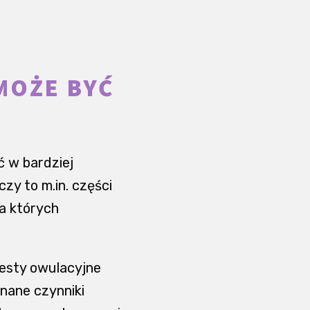
MOŻE BYĆ
 w bardziej
y to m.in. części
la których
testy owulacyjne
znane czynniki