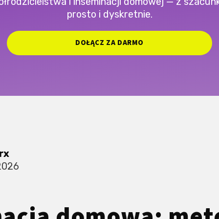
łrodzicielstwa i inseminacji domowej — z szacun
prosto i dyskretnie.
DOŁĄCZ ZA DARMO
rx
2026
nacja domowa: met