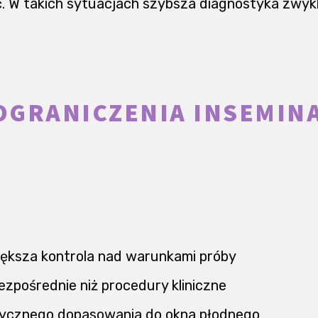
ć. W takich sytuacjach szybsza diagnostyka zwyk
 OGRANICZENIA INSEMIN
iększa kontrola nad warunkami próby
ezpośrednie niż procedury kliniczne
tycznego dopasowania do okna płodnego