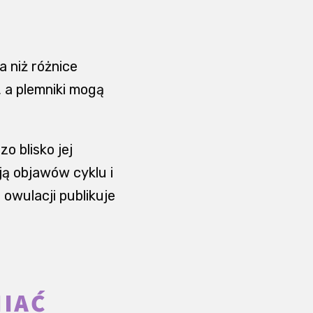
 niż różnice
, a plemniki mogą
o blisko jej
ją objawów cyklu i
owulacji publikuje
NIAĆ