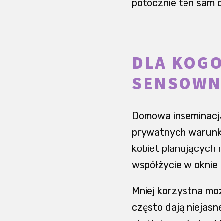
potocznie ten sam
DLA KOG
SENSOWN
Domowa inseminacja
prywatnych warunka
kobiet planujących 
współżycie w oknie 
Mniej korzystna moż
często dają niejasne