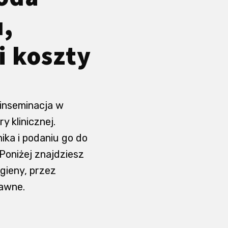
,
i koszty
inseminacja w
 klinicznej.
ika i podaniu go do
oniżej znajdziesz
gieny, przez
rawne.