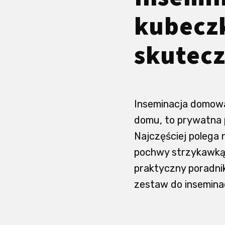
kubecz
skutecz
Inseminacja domowa
domu, to prywatna p
Najczęściej polega 
pochwy strzykawką 
praktyczny poradni
zestaw do inseminac