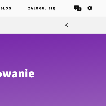
settings
BLOG
ZALOGUJ SIĘ
share
owanie