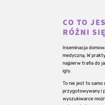
CO TO JE
RÓŻNI SI
Inseminacja domowa
medyczną. W prakty
najpierw trafia do 
igły.
To nie jest to samo
przygotowywany i p
wyszukiwarce można