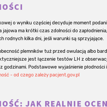
NOŚCI
owej o wyniku częściej decyduje moment podania
 jajowa ma krótki czas zdolności do zapłodnienia
rodnych kilka dni, jeśli warunki są sprzyjające.
obecność plemników tuż przed owulacją albo bardz
ktyczniejsze jest łączenie testów LH z obserwac
z godzinami. Podstawowe wyjaśnienie płodności i 
ość - od czego zależy pacjent.gov.pl
OŚĆ: JAK REALNIE OCE