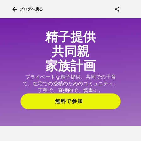
arrow_back
share
ブログへ戻る
精子提供
共同親
家族計画
プライベートな精子提供、共同での子育
て、在宅での授精のためのコミュニティ。
丁寧で、直接的で、慎重に。
無料で参加