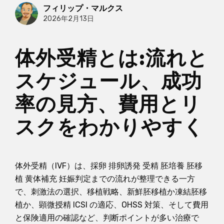
フィリップ・マルクス
2026年2月13日
体外受精とは:流れと
スケジュール、成功
率の見方、費用とリ
スクをわかりやすく
体外受精（IVF）は、採卵 排卵誘発 受精 胚培養 胚移
植 黄体補充 妊娠判定までの流れが整理できる一方
で、刺激法の選択、移植戦略、新鮮胚移植か凍結胚移
植か、顕微授精 ICSI の適応、OHSS 対策、そして費用
と保険適用の確認など、判断ポイントが多い治療で