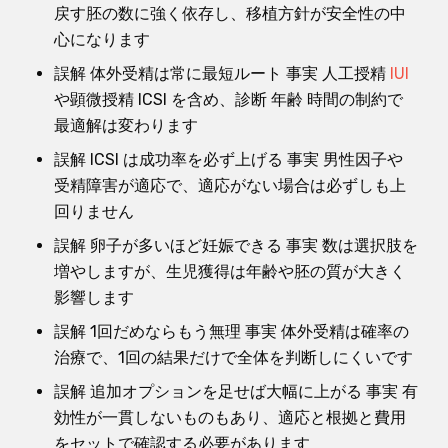
戻す胚の数に強く依存し、移植方針が安全性の中
心になります
誤解 体外受精は常に最短ルート 事実 人工授精
IUI
や顕微授精 ICSI を含め、診断 年齢 時間の制約で
最適解は変わります
誤解 ICSI は成功率を必ず上げる 事実 男性因子や
受精障害が適応で、適応がない場合は必ずしも上
回りません
誤解 卵子が多いほど妊娠できる 事実 数は選択肢を
増やしますが、生児獲得は年齢や胚の質が大きく
影響します
誤解 1回だめならもう無理 事実 体外受精は確率の
治療で、1回の結果だけで全体を判断しにくいです
誤解 追加オプションを足せば大幅に上がる 事実 有
効性が一貫しないものもあり、適応と根拠と費用
をセットで確認する必要があります