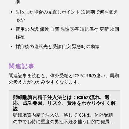
拠
失敗した場合の見直しポイント 次周期で何を変え
るか
費用の内訳 保険 自費 先進医療 凍結保存 更新 次回
移植
採卵後の連絡先と受診目安 緊急時の動線
関連記事
関連記事を読むと、体外受精とICSIやIUIの違い、周期
の考え方がつかみやすくなります。
卵細胞質内精子注入法とは：ICSIの流れ、適
応、成功要因、リスク、費用をわかりやすく解
説
卵細胞質内精子注入法、略してICSIは、体外受精
の中でも特に重度の男性不妊を補う目的で発展し
てきたラボ手技です。