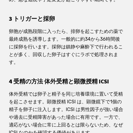
3 トリガーと採卵
卵胞が成熟段階に入ったら、排卵を起こすための薬で
最終成熟を誘導します。一般的に約34から36時間後
に採卵を行います。採卵は鎮静や麻酔下で行われるこ
とが多く、回収した卵子はすぐにラボで処理されま
す。
4 受精の方法 体外受精と顕微授精 ICSI
体外受精では卵子と精子を同じ培養環境に置いて受精
を起こさせます。顕微授精 ICSI は、顕微鏡下で1個の
精子を卵子に注入します。ICSI は男性因子が強い場合
や過去に受精障害があった場合に有用です。一方で、
適応がない場合に常に上回るとは限らないため、なぜ
ICSI なのかを確認する価値があります。