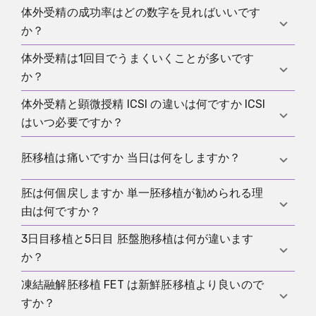
黄体補充 妊娠判定が基本です。重要なのは安全性を
体外受精の成功率はどの数字を見ればいいです
刺激開始から妊娠判定までは目安として2週間から4
確保した刺激設計と、胚移植の戦略と、次につなが
か？
週間程度で、通院が増えるのは刺激とモニタリング
る凍結胚の運用です。
の期間です。仕事を完全に休む必要があるかは職種
体外受精は1回目でうまくいくことが多いです
妊娠反応ではなく、生児獲得を含む指標かどうか、
と通院枠次第ですが、採卵当日と翌日は余裕を確保
か？
そして胚移植あたりか採卵あたりか開始周期あたり
しておくと安心です。
かを確認してください。同じ成功率という言葉でも
体外受精と顕微授精 ICSI の違いは何ですか ICSI
年齢と原因と胚の状況で大きく変わります。体外受
定義が違うと比較できません。年齢 診断 胚の発育状
はいつ必要ですか？
精は確率の治療で、1回の結果だけで全体を判断しに
況によって個別の見込みは変わります。
くいので、事前に何回までを想定するか、失敗時に
体外受精は卵子と精子を同じ環境に置いて受精さ
胚移植は痛いですか 当日は何をしますか？
どこを見直すかを計画しておくと判断が安定しま
せ、顕微授精 ICSI は精子を卵子に注入します。ICSI
す。
は男性因子が強い場合や受精障害が疑われる場合に
胚は何個戻しますか 単一胚移植が勧められる理
多くの場合は短時間で、麻酔なしでも行えることが
有用です。適応がない場合に自動的に上回るとは限
由は何ですか？
多いです。重要なのは内膜の準備とタイミングと、
らないため、適応理由を確認する価値があります。
戻す胚の数の方針です。当日は医師の指示に従い、
3日目移植と5日目 胚盤胞移植は何が違います
多胎妊娠のリスクを下げるために単一胚移植を重視
無理のない範囲で通常の生活に戻る人も多いです。
か？
する流れがあります。複数胚移植は妊娠率を上げる
可能性がある一方で、妊娠合併症や早産などのリス
凍結融解胚移植 FET は新鮮胚移植より良いので
3日目移植は分割期胚で早めに戻し、胚盤胞移植は培
クが上がるため、安全性と期待値のバランスで決め
すか？
養を続けて発育した胚を選んで戻します。どちらが