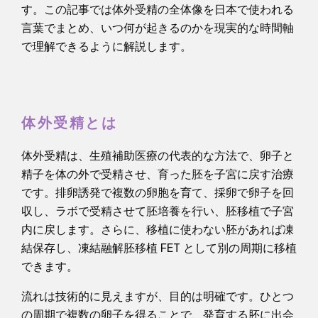
す。この記事では体外受精の全体像を日本で使われる
言葉でまとめ、いつ何が起きるのかを現実的な時間軸
で理解できるように解説します。
体外受精とは
体外受精は、生殖補助医療の代表的な方法で、卵子と
精子を体の外で受精させ、育った胚を子宮に戻す治療
です。排卵誘発で複数の卵胞を育て、採卵で卵子を回
収し、ラボで受精させて胚培養を行い、胚移植で子宮
内に戻します。さらに、移植に使わない胚があれば凍
結保存し、凍結融解胚移植 FET として別の周期に移植
できます。
流れは技術的に見えますが、目的は明確です。ひとつ
の周期で複数の卵子を得ることで、発育する胚に出会