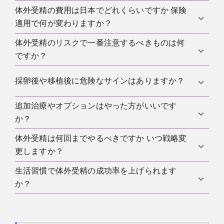
ます。
合うかは胚の数と発育、年齢、既往、ラボ方針など
体外受精の費用は日本でどれくらいですか 保険
状況によります。OHSS リスクが高い場合や内膜の
で変わります。
適用で何が変わりますか？
条件を整えたい場合など、凍結融解胚移植が有利に
なることがあります。一方で、条件が良ければ新鮮
体外受精のリスクで一番注意するべきものは何
体外受精や顕微授精などの生殖補助医療は保険適用
胚移植でも十分に選択肢になります。
ですか？
の枠組みがあり、自己負担は原則3割です。ただし年
齢や回数の条件があるため、あなたの状況での適用
代表的なのは OHSS と採卵後の合併症です。現代の
採卵後や移植後に危険なサインはありますか？
条件と、凍結保存 更新費用 次回の凍結融解胚移植
刺激法では予防策が進んでいますが、リスク評価と
FET まで含めた見積もりを事前に確認するのが安全
早期対応の導線があるかが重要です。また複数胚移
追加治療やオプションはやった方がいいです
強い腹痛や息苦しさ 急な体重増加 尿量低下 発熱 強
です。
植による多胎リスクも安全性の中心になります。
か？
い出血 立ちくらみなどは早めに医療機関へ連絡して
ください。まれな合併症でも早期に対応すると安全
体外受精は何回までやるべきですか いつ戦略変
追加治療は目的と適応と根拠が重要です。生児獲得
性が上がります。
更しますか？
に対してどの程度の改善が期待できるのか、リスク
と費用は何か、代替案はあるかをセットで説明して
生活習慣で体外受精の成功率を上げられます
多くは1回から3回程度で反応や受精 胚発育を評価
もらい、納得して選ぶのが現実的です。
か？
し、刺激法 移植方針 ICSI 適応 凍結胚の運用などを
見直します。反応が弱い OHSS リスクが高い 受精障
喫煙がある場合は禁煙、体重管理、睡眠、過度な飲
害が続くなど、パターンが見えたときに戦略変更の
酒を避けるなどは全体の健康と治療の土台になりま