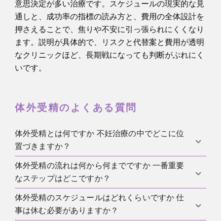
意思決定が多い治療です。スケジュールの現実的な見
通しと、成功率の指標の読み方と、費用の全体設計を
押さえることで、焦りや不安に引っ張られにくくなり
ます。説明が具体的で、リスクと代替案と費用が透明
なクリニックほど、長期戦になっても判断がぶれにく
いです。
体外受精のよくある質問
体外受精とは何ですか 不妊治療の中でどこに位
置づきますか？
体外受精の流れは何から何までですか 一番重要
体外受精は卵子と精子を体外で受精させて胚を育
なステップはどこですか？
て、胚移植で子宮に戻す生殖補助医療です。不妊治
療の中では、タイミング法や人工授精 IUI より進んだ
体外受精のスケジュールはどれくらいですか 仕
検査と治療計画 排卵誘発とモニタリング トリガー 採
段階の標準治療として位置づくことが多いです。
事は休む必要がありますか？
卵 受精 体外受精または顕微授精 ICSI 胚培養 胚移植