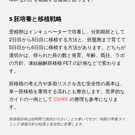
5 胚培養と移植戦略
受精卵はインキュベーターで培養し、分割期胚として
2日目から3日目に移植する方法と、胚盤胞まで育てて
5日目から6日目に移植する方法があります。どちらが
適切かは、得られた胚の数と発育、年齢、既往、ラボ
の方針、凍結融解胚移植 FET の計画などで変わりま
す。
胚移植の考え方や多胎リスクを含む安全性の基本は、
単一胚移植を重視する流れとも整合します。世界的な
ガイドの一例として
ESHRE
の整理も参考になりま
す。
胚移植自体は短時間で負担が小さいことが多いですが、内膜の準備 タイ
ミング 移植方針が結果と安全性に影響します。