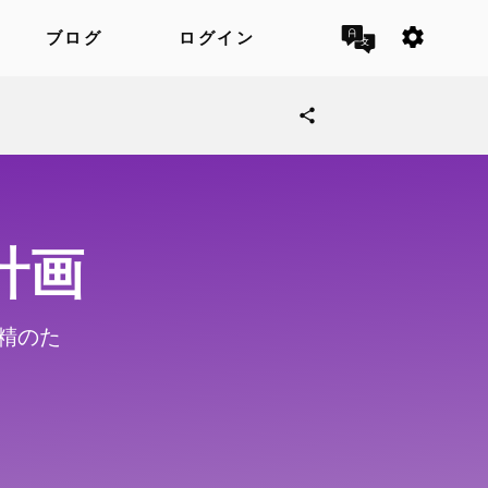
settings
ブログ
ログイン
share
計画
精のた