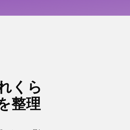
れくら
を整理