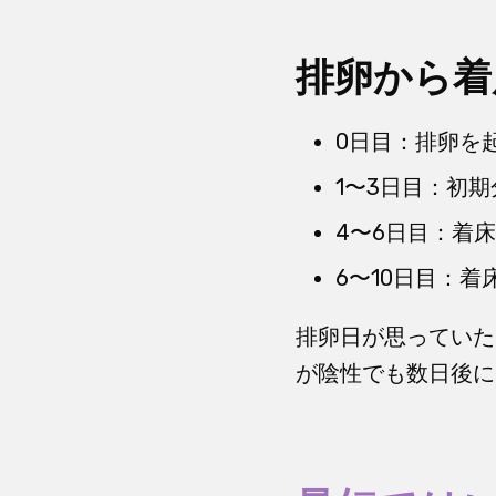
排卵から着
0日目：排卵を
1〜3日目：初
4〜6日目：着
6〜10日目：
排卵日が思っていた
が陰性でも数日後に