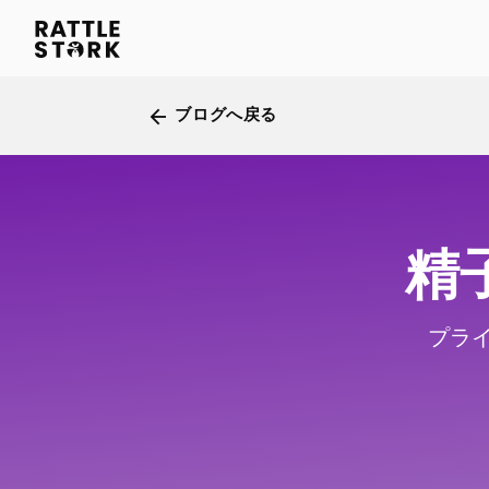
ブログへ戻る
arrow_back
精
プラ