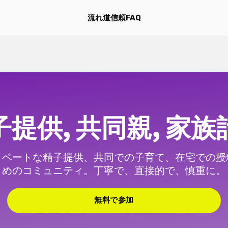
流れ
道
信頼
FAQ
子提供, 共同親, 家族
イベートな精子提供、共同での子育て、在宅での授
めのコミュニティ。丁寧で、直接的で、慎重に。
無料で参加