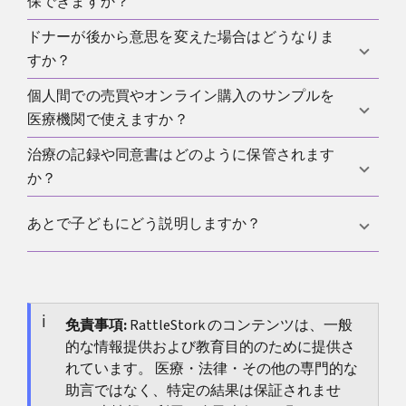
実性があります。
保できますか？
し、対象となる治療種別や条件が限定されます。適
用可否は受診先で最新の案内を確認します。
ドナーが後から意思を変えた場合はどうなりま
施設によっては在庫や上限制約の範囲で予約管理を
すか？
行う場合があります。可否は品質管理と追跡性、内
部基準を踏まえて個別判断されます。
個人間での売買やオンライン購入のサンプルを
適切な同意と手順に基づく提供は、後日の心変わり
医療機関で使えますか？
で法的な親子関係が生じたり変動したりすることは
ありません。取扱いは同意書と施設の手順に従いま
治療の記録や同意書はどのように保管されます
品質や追跡性、感染対策を満たさないため通常は受
す。
か？
け入れられません。医療機関は認証された流通経路
と保管管理に限って取り扱います。
同意内容、検査結果、保管履歴、実施記録などが施
あとで子どもにどう説明しますか？
設で適切に保存され、将来の安全性確認や説明責任
に備えます。保存期間や開示範囲は施設の規程に従
ふつうは早めに、はっきりと、秘密の話にしないこ
います。
とが大切です。ガイド
子どもに精子提供をどう説明
するか
免責事項:
では、年齢に合った言い方を紹介していま
RattleStork のコンテンツは、一般
的な情報提供および教育目的のために提供さ
す。
れています。 医療・法律・その他の専門的な
助言ではなく、特定の結果は保証されませ