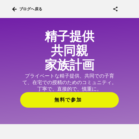
arrow_back
share
ブログへ戻る
精子提供
共同親
家族計画
プライベートな精子提供、共同での子育
て、在宅での授精のためのコミュニティ。
丁寧で、直接的で、慎重に。
無料で参加