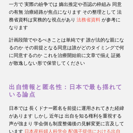
一方で 実際の紛争では 嫡出推定や否認の枠組み 同意
の有無 治療経路が焦点になります その整理として 法
務省資料は実務的な視点があり
法務省資料
が参考に
なります
計画段階でやるべきことは単純です 誰が法的な親にな
るのか その前提となる同意は誰がどのタイミングで何
に同意するのか これを治療開始前に文章で揃え 証拠
が散逸しない形で保管してください
出自情報と匿名性：日本で最も揺れて
いる論点
日本では 長くドナー匿名を前提に運用されてきた経緯
があります しかし 近年は 出自を知る権利を重視する
声が強まり 学会側も制度整備後の見解変更に言及して
います
日本産科婦人科学会 配偶子提供における出自