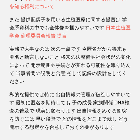
を知る権利について
また 提供配偶子を用いる生殖医療に関する提言は 学
会系資料の中でも全体像を掴みやすいです
日本生殖医
学会 倫理委員会報告 提言
実務で大事なのは 次の一点です 今匿名だから将来も
匿名と断言しないこと 将来の法整備や社会状況の変化
によって 開示範囲や手続きが変わる可能性を織り込ん
で 当事者間の説明と合意 そして記録の設計をしてく
ださい
私的な提供では特に 出自情報の管理が破綻しやすいで
す 最初に匿名を期待しても 子の成長 家族関係 DNA検
査の普及で 現実は変わります 出自情報をめぐる衝突
を防ぐには 早い段階で どの情報をどこまで残し どう
開示する想定かを合意しておく必要があります