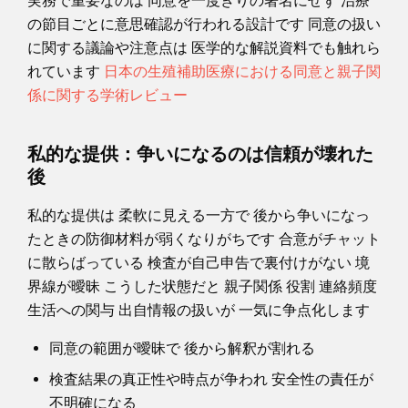
実務で重要なのは 同意を一度きりの署名にせず 治療
の節目ごとに意思確認が行われる設計です 同意の扱い
に関する議論や注意点は 医学的な解説資料でも触れら
れています
日本の生殖補助医療における同意と親子関
係に関する学術レビュー
私的な提供：争いになるのは信頼が壊れた
後
私的な提供は 柔軟に見える一方で 後から争いになっ
たときの防御材料が弱くなりがちです 合意がチャット
に散らばっている 検査が自己申告で裏付けがない 境
界線が曖昧 こうした状態だと 親子関係 役割 連絡頻度
生活への関与 出自情報の扱いが 一気に争点化します
同意の範囲が曖昧で 後から解釈が割れる
検査結果の真正性や時点が争われ 安全性の責任が
不明確になる