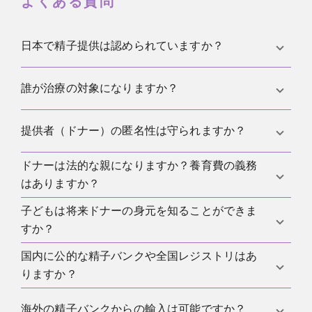
よくある質問
日本で精子提供は認められていますか？
一部の医療機関で、医師の管理下にある生殖補助医
誰が治療の対象になりますか？
療の一環として実施されています。実施可否や条件
は各施設の方針と専門学会の指針に従って判断され
多くの施設は法律上の婚姻関係にある異性カップル
提供者（ドナー）の匿名性は守られますか？
ます。
を主な対象としています。未婚の方や同性カップル
への提供は施設方針により取り扱いが異なり、国内
ドナーは法的な親になりますか？養育費の義務
日本では歴史的に匿名提供が主流でしたが、子の出
では受け入れ先が限られます。
はありますか？
自を知る権利に関する議論が進んでおり、施設ごと
に運用が異なります。詳細は受診先での説明と同意
子どもは将来ドナーの身元を知ることができま
医療機関で適切な手続きに基づき行われた提供で
手続きで確認します。
すか？
は、通常ドナーは親権や扶養義務などの法的地位を
取得しません。親子関係は治療へ同意した当事者間
国内に公的な精子バンクや全国レジストリはあ
国内で統一的な公開制度は確立途上で、情報開示の
で取り扱われます。
りますか？
範囲や手続きは施設の同意書や保存体制に依存しま
す。非識別情報の提供など健康管理上の配慮が行わ
全国統一の公的レジストリは整備途中で、提供は主
海外の精子バンクからの輸入は可能ですか？