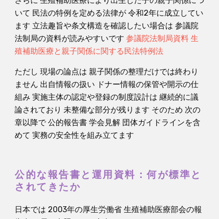
さらに 生殖補助医療により出生した子の親子関係につ
いて 民法の特例を定める法律が 令和2年に成立してい
ます 立法趣旨や条文構造を確認したい場合は 参議院
法制局の資料が読みやすいです
参議院法制局資料 生
殖補助医療と親子関係に関する民法特例法
ただし 現場の論点は 親子関係の整理だけでは終わり
ません 出自情報の扱い ドナー情報の保管や開示の仕
組み 実施主体の認定や登録の制度設計は 継続的に議
論されており 未整備な部分が残ります そのため 次の
章以降で 公的報告書 学会見解 団体ガイドラインを含
めて 実務の安全性を組み立てます
公的な報告書と運用資料：何が標準と
されてきたか
日本では 2003年の厚生労働省 生殖補助医療部会の報