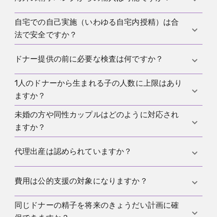
れる場合があります。
に認可施設や連携する組織を通じて管理されます。
保管や追跡は施設の責任で行われます。
自宅での自己実施（いわゆる自宅内授精）は合
一部施設では品質管理やトレーサビリティを満たす
法で安全ですか？
場合に取り扱うことがあります。個人輸入や私的な
受け渡しは医療的・法的リスクが高く推奨されませ
医療管理や検査、記録、感染対策が欠如しやすく、
ドナー提供の前に必要な検査は何ですか？
ん。
健康被害や法的トラブルのリスクが高いため推奨さ
れません。医療機関での実施が安全性と証拠性の点
1人のドナーから生まれる子の人数に上限はあり
感染症スクリーニング、必要に応じた遺伝学的検
で優先されます。
ますか？
査、精液検査、心理社会的評価、保管と解凍の品質
確認などが行われ、結果は施設で厳格に記録・管理
未婚の方や同性カップルはどのように対応され
法定の全国一律基準は限定的ですが、多くの施設は
されます。
ますか？
近親リスクの低減と追跡性確保のため内部基準で上
限を設け、上限到達後は使用を停止します。
国内では対象外とする施設が多数で、受入れ可否は
代理出産は認められていますか？
施設の方針に依存します。自治体のパートナーシッ
プ制度の有無にかかわらず、生殖医療の取り扱いは
国内では実施が強く抑制されており、学会等の見解
費用は公的支援の対象になりますか？
各施設の判断となります。
でも国内実施は認められていません。海外での実施
を含め、法的帰結や親子関係の取扱いに重大な不確
同じドナーの精子を将来のきょうだい計画に確
助成制度の対象や上限は自治体や制度改定で変動