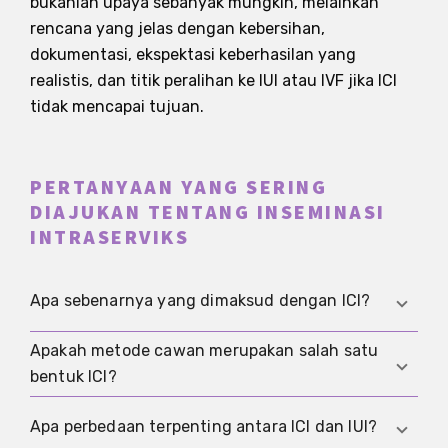
bukanlah upaya sebanyak mungkin, melainkan
rencana yang jelas dengan kebersihan,
dokumentasi, ekspektasi keberhasilan yang
realistis, dan titik peralihan ke IUI atau IVF jika ICI
tidak mencapai tujuan.
PERTANYAAN YANG SERING
DIAJUKAN TENTANG INSEMINASI
INTRASERVIKS
Apa sebenarnya yang dimaksud dengan ICI?
Apakah metode cawan merupakan salah satu
ICI adalah singkatan dari inseminasi intraserviks.
bentuk ICI?
Sampel sperma ditempatkan dekat dengan leher
rahim agar pembuahan terus terjadi di dalam
Ya. Dalam praktiknya, metode cangkir merupakan
Apa perbedaan terpenting antara ICI dan IUI?
tubuh.