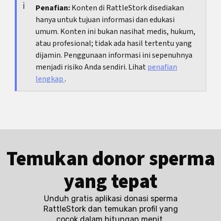
sering kali merupakan strategi yang lebih efisien.
keseluruhan masih tepat atau apakah metode
Penafian:
Konten di RattleStork disediakan
hanya untuk tujuan informasi dan edukasi
yang lebih terstandarisasi secara klinis lebih
umum. Konten ini bukan nasihat medis, hukum,
masuk akal.
atau profesional; tidak ada hasil tertentu yang
dijamin. Penggunaan informasi ini sepenuhnya
menjadi risiko Anda sendiri. Lihat
penafian
lengkap
.
Temukan donor sperma
yang tepat
Unduh gratis aplikasi donasi sperma
RattleStork dan temukan profil yang
cocok dalam hitungan menit.