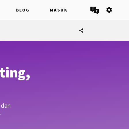
settings
BLOG
MASUK
share
ting,
 dan
.