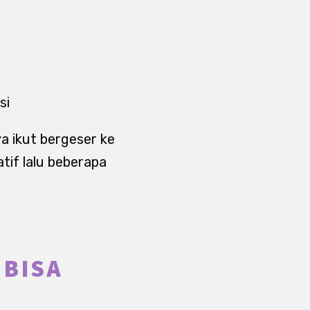
si
ya ikut bergeser ke
tif lalu beberapa
 BISA