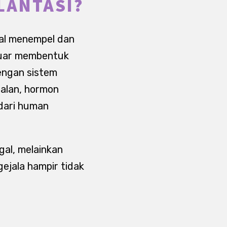
LANTASI?
wal menempel dan
rluar membentuk
engan sistem
jalan, hormon
 dari human
gal, melainkan
ejala hampir tidak