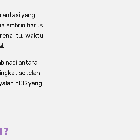
plantasi yang
ena embrio harus
rena itu, waktu
l.
binasi antara
ingkat setelah
anyalah hCG yang
I?