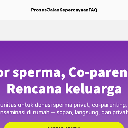
Proses
Jalan
Kepercayaan
FAQ
r sperma, Co-paren
Rencana keluarga
unitas untuk donasi sperma privat, co-parenting,
inseminasi di rumah — sopan, langsung, dan privat