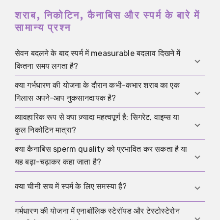
शराब, निकोटिन, कैनाबिस और स्पर्म के बारे में
सामान्य प्रश्न
सेवन बदलने के बाद स्पर्म में measurable बदलाव दिखने में
कितना समय लगता है?
क्या गर्भधारण की योजना के दौरान कभी-कभार शराब का एक
तुरंत नहीं। क्योंकि शुक्राणु कई हफ्तों में बनते और परिपक्व होते हैं,
गिलास अपने-आप नुकसानदायक है?
परिवर्तन आमतौर पर कई हफ्तों से लेकर कुछ महीनों बाद बेहतर तरीके
से आंके जा सकते हैं। इसलिए एक स्पष्ट test period, रोज़-रोज़
व्यावहारिक रूप से क्या ज़्यादा महत्वपूर्ण है: सिगरेट, वाइप्स या
अपने-आप नहीं। अधिक समस्याजनक नियमित पैटर्न, binge
सोचते रहने से कहीं अधिक उपयोगी है।
कुल निकोटिन मात्रा?
drinking और नींद, libido, timing तथा recovery पर उसके
indirect प्रभाव हैं।
क्या कैनाबिस sperm quality को प्रभावित कर सकता है या
व्यवहार में कुल exposure मायने रखता है। सिगरेट स्पष्ट रूप से
यह बढ़ा-चढ़ाकर कहा जाता है?
अधिक हानिकारक है, लेकिन वाइप्स और अन्य निकोटिन उत्पाद
neutral substitute नहीं हैं अगर dependence और dose
डेटा धूम्रपान की तुलना में अधिक मिश्रित है, लेकिन महत्वहीन नहीं।
क्या चीनी सच में स्पर्म के लिए समस्या है?
वैसे ही बने रहें।
विशेषज्ञ संस्थाएँ इतनी संकेत देखती हैं कि गर्भधारण की योजना में कमी
या pause को समझदारी मानती हैं, खासकर बार-बार सेवन या
गर्भधारण की योजना में एनाबॉलिक स्टेरॉयड और टेस्टोस्टेरोन
निकोटिन जैसी सीधे toxic effect के अर्थ में नहीं। चीनी तब