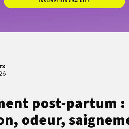
INSCRIPTION GRATUITE
rx
026
ent post-partum :
on, odeur, saignem