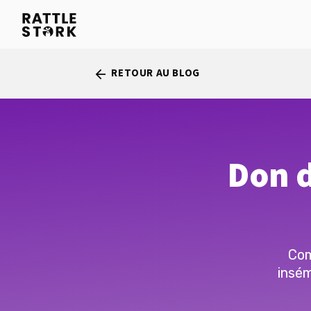
RETOUR AU BLOG
arrow_back
Don d
Com
insém