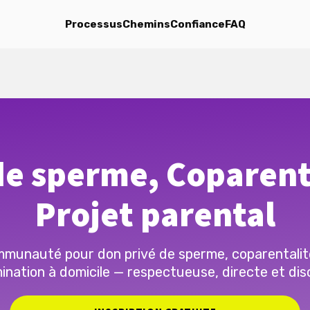
Processus
Chemins
Confiance
FAQ
e sperme, Coparent
Projet parental
munauté pour don privé de sperme, coparentalit
ination à domicile — respectueuse, directe et dis