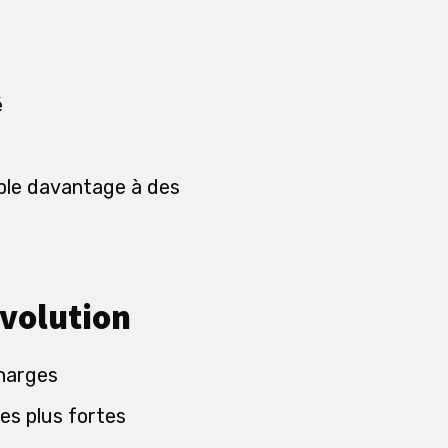
é
mble davantage à des
évolution
charges
nes plus fortes