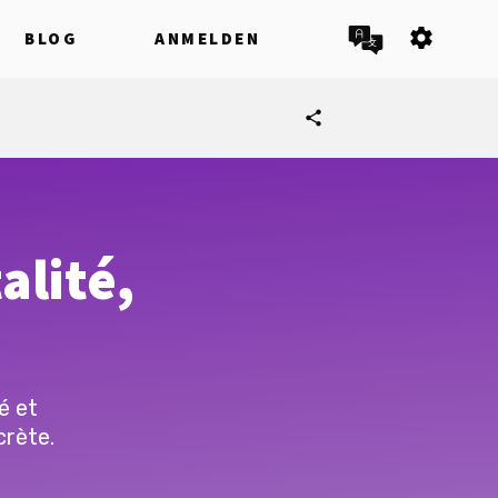
settings
BLOG
ANMELDEN
share
alité,
é et
crète.