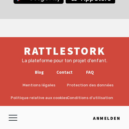
RATTLESTORK
La plateforme pour ton projet d'enfant.
Blog
Contact
FAQ
Mentions légales
Protection des données
Politique relative aux cookies
Conditions d'utilisation
EULA
Avertissement
ANMELDEN
© 2026 RattleStork UG