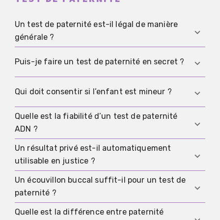
Un test de paternité est-il légal de manière
générale ?
En principe oui, mais les conditions exactes
Puis-je faire un test de paternité en secret ?
dépendent du pays et de la situation concrète.
Dans la plupart des endroits, le consentement et
Ce n’est presque jamais la bonne voie, car des
Qui doit consentir si l’enfant est mineur ?
un prélèvement conforme des échantillons sont
échantillons obtenus en secret soulèvent
essentiels.
immédiatement des doutes sur le consentement,
Quelle est la fiabilité d’un test de paternité
Il faut le vérifier avec soin dans le cas concret
l’origine de l’échantillon et son utilité ultérieure.
ADN ?
avant le test, car toute personne impliquée ne
peut pas forcément consentir seule de manière
Un résultat privé est-il automatiquement
S’il est correctement réalisé, la paternité peut
valable.
utilisable en justice ?
être exclue de façon très fiable ou étayée avec
une probabilité très élevée, mais l’attribution sûre
Un écouvillon buccal suffit-il pour un test de
Pas automatiquement, car dans les situations
de l’échantillon reste essentielle.
paternité ?
juridiquement sensibles, l’identité documentée
des personnes et la chaîne de conservation sont
Quelle est la différence entre paternité
Pour beaucoup de tests après la naissance,