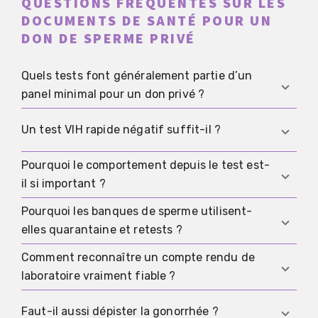
QUESTIONS FRÉQUENTES SUR LES
DOCUMENTS DE SANTÉ POUR UN
DON DE SPERME PRIVÉ
Quels tests font généralement partie d’un
panel minimal pour un don privé ?
Un panel minimal raisonnable vise les principales
Un test VIH rapide négatif suffit-il ?
IST : VIH, hépatite B, hépatite C, syphilis et
chlamydia. Les tests minimaux sont décrits dans
Pourquoi le comportement depuis le test est-
Un test rapide négatif n’exclut pas de façon
des exigences techniques officielles pour les
il si important ?
fiable une infection sans la période fenêtre et le
dons hors couple.
EUR-Lex : directive
contexte. Pour les autotests VIH, un délai de 12
Pourquoi les banques de sperme utilisent-
Parce qu’un négatif ne reflète l’état que jusqu’à
2006/17/CE
semaines est mentionné pour que le résultat soit
elles quarantaine et retests ?
la date du test. S’il y a eu de nouveaux contacts
significatif.
PEI : autotests VIH
Pour aller plus
sexuels ou d’autres risques depuis, un négatif
Comment reconnaître un compte rendu de
loin, voir
Parce que quarantaine et retests permettent de
Test VIH rapide
.
plus ancien peut devenir presque inutile.
laboratoire vraiment fiable ?
gérer médicalement les périodes fenêtres. Des
recommandations pour les dons hors couple
Un compte rendu fiable est attribuable sans
Faut-il aussi dépister la gonorrhée ?