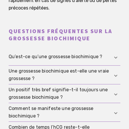
rapidement en cas de signes d’alerte ou de pertes
précoces répétées.
QUESTIONS FRÉQUENTES SUR LA
GROSSESSE BIOCHIMIQUE
Qu’est-ce qu’une grossesse biochimique ?
Une grossesse biochimique est-elle une vraie
Il s’agit d’une grossesse très précoce dans
grossesse ?
laquelle l’hCG est détectable avant qu’une
échographie puisse confirmer la grossesse de
Un positif très bref signifie-t-il toujours une
Oui. Si l’hCG était réellement détectable, la
façon fiable, puis la grossesse s’arrête très tôt.
grossesse biochimique ?
grossesse avait commencé, même si elle s’est
arrêtée très tôt.
Comment se manifeste une grossesse
Non. Cela peut correspondre à ce schéma, mais
biochimique ?
des résultats confus peuvent aussi venir d’un
test fait trop tôt, d’urines diluées, d’une
Combien de temps l’hCG reste-t-elle