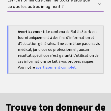
Est-ce normal que cela me touche plus que
Oui. Une perte très précoce n’exclut pas une
des schémas et à décider quelles suites
ce que les autres imaginent ?
grossesse en bonne santé par la suite.
médicales ont vraiment du sens.
Oui. Même une perte très précoce peut être
vécue avec une grande intensité, surtout lorsque
l’espoir et la perte se succèdent en très peu de
Avertissement:
Le contenu de RattleStork est
fourni uniquement à des fins d’information et
temps.
d’éducation générales. Il ne constitue pas un avis
médical, juridique ou professionnel ; aucun
résultat spécifique n’est garanti. L’utilisation de
ces informations se fait à vos propres risques.
Voir notre
avertissement complet
.
Trouve ton donneur de