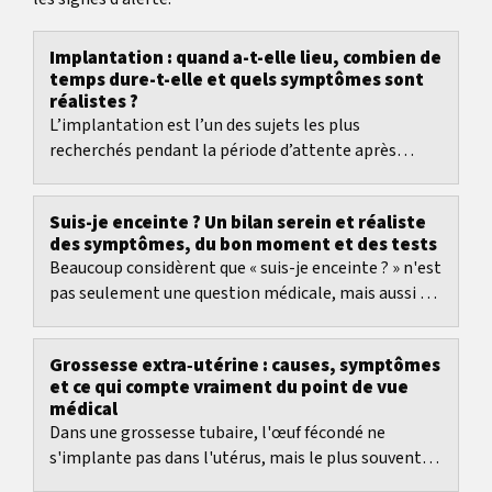
Implantation : quand a-t-elle lieu, combien de
temps dure-t-elle et quels symptômes sont
réalistes ?
L’implantation est l’un des sujets les plus
recherchés pendant la période d’attente après
l’ovulation.
Suis-je enceinte ? Un bilan serein et réaliste
des symptômes, du bon moment et des tests
Beaucoup considèrent que « suis-je enceinte ? » n'est
pas seulement une question médicale, mais aussi un
sentiment : j'ai besoin d'être rassurée...
Grossesse extra‑utérine : causes, symptômes
et ce qui compte vraiment du point de vue
médical
Dans une grossesse tubaire, l'œuf fécondé ne
s'implante pas dans l'utérus, mais le plus souvent
dans la trompe de Fallope. Sur le plan médical, il...