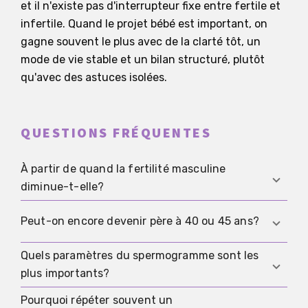
et il n'existe pas d'interrupteur fixe entre fertile et
infertile. Quand le projet bébé est important, on
gagne souvent le plus avec de la clarté tôt, un
mode de vie stable et un bilan structuré, plutôt
qu'avec des astuces isolées.
QUESTIONS FRÉQUENTES
À partir de quand la fertilité masculine
diminue-t-elle?
En moyenne, beaucoup d'études observent les
Peut-on encore devenir père à 40 ou 45 ans?
premiers changements à partir du milieu de la
trentaine, et chez certains hommes cela devient
Quels paramètres du spermogramme sont les
Oui, beaucoup d'hommes deviennent pères à cet
plus net plus tard. L'important est la situation
plus importants?
âge. En moyenne, le délai avant la grossesse et la
individuelle et la présence de facteurs de risque
probabilité d'anomalies augmentent, donc une
Pourquoi répéter souvent un
On évalue généralement ensemble la