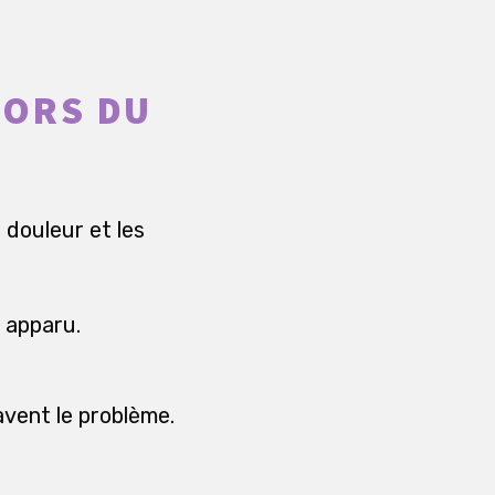
LORS DU
a douleur et les
t apparu.
avent le problème.