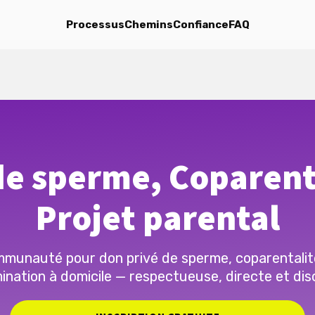
Processus
Chemins
Confiance
FAQ
e sperme, Coparent
Projet parental
munauté pour don privé de sperme, coparentalit
ination à domicile — respectueuse, directe et dis