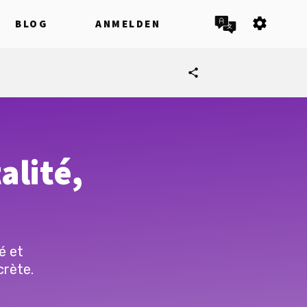
settings
BLOG
ANMELDEN
share
alité,
é et
crète.