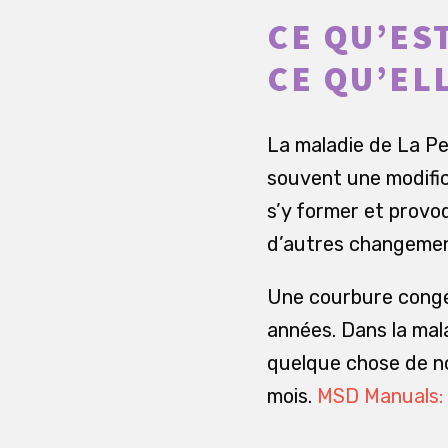
CE QU’ES
CE QU’EL
La maladie de La Pey
souvent une modific
s’y former et provo
d’autres changemen
Une courbure congén
années. Dans la mal
quelque chose de n
mois.
MSD Manuals: 