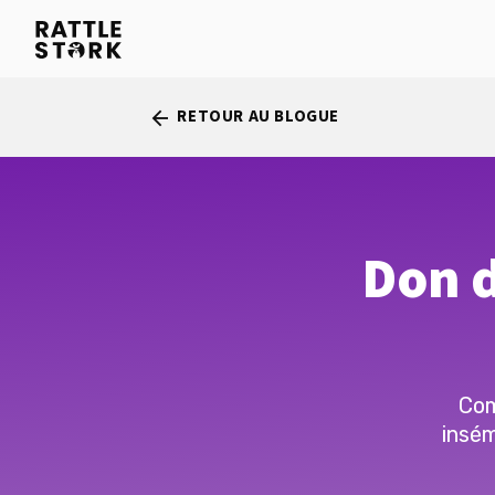
RETOUR AU BLOGUE
arrow_back
Don d
Com
insém