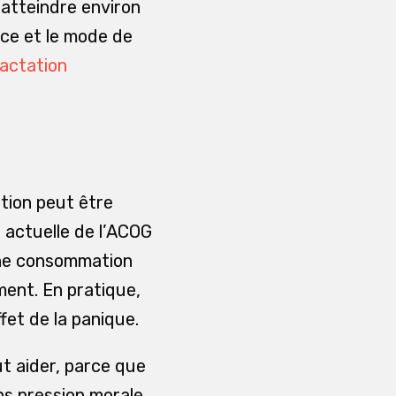
 atteindre environ
nce et le mode de
actation
ition peut être
 actuelle de l’ACOG
’une consommation
ment. En pratique,
ffet de la panique.
t aider, parce que
ns pression morale.