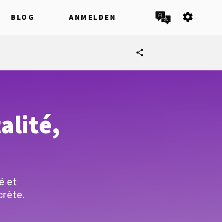
settings
BLOG
ANMELDEN
share
alité,
é et
crète.