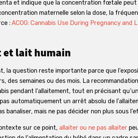
centa et indique que la concentration fœtale peut
 concentration maternelle selon la dose, la fréque
ce :
ACOG: Cannabis Use During Pregnancy and L
 et lait humain
t, la question reste importante parce que l’expos
rs, des semaines ou des mois. La recommandation
nabis pendant l’allaitement, tout en précisant qu
e pas automatiquement un arrêt absolu de l’allaite
pas banaliser, mais ne pas décider non plus sous l’e
contexte sur ce point,
allaiter ou ne pas allaiter
peu
uestion de l’alimentation du bébé dans un cadre sa