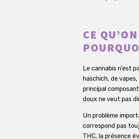
CE QU’ON
POURQUOI
Le cannabis n’est pa
haschich, de vapes,
principal composan
doux ne veut pas dir
Un problème importan
correspond pas touj
THC, la présence év