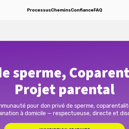
Processus
Chemins
Confiance
FAQ
e sperme, Coparent
Projet parental
munauté pour don privé de sperme, coparentalit
ination à domicile — respectueuse, directe et dis