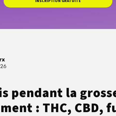
INSCRIPTION GRATUITE
rx
026
s pendant la gross
tement : THC, CBD, 