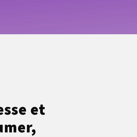
esse et
fumer,