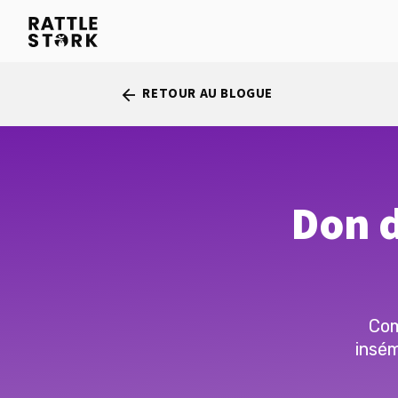
RETOUR AU BLOGUE
arrow_back
Don d
Com
insém