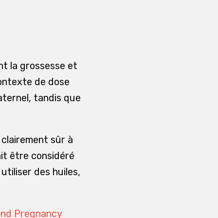
t la grossesse et
 contexte de dose
aternel, tandis que
l clairement sûr à
ait être considéré
tiliser des huiles,
and Pregnancy