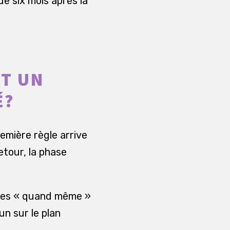
de six mois après la
T UN
É?
remière règle arrive
etour, la phase
ntes « quand même »
n sur le plan