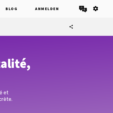
settings
BLOG
ANMELDEN
share
alité,
é et
crète.