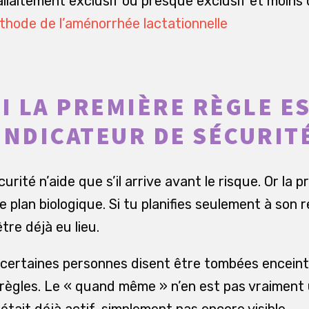
llaitement exclusif ou presque exclusif et moins 
thode de l’aménorrhée lactationnelle
 LA PREMIÈRE RÈGLE ES
INDICATEUR DE SÉCURIT
rité n’aide que s’il arrive avant le risque. Or la p
e plan biologique. Si tu planifies seulement à son r
re déjà eu lieu.
e certaines personnes disent être tombées encei
 règles. Le « quand même » n’en est pas vraiment u
 était déjà actif, simplement pas encore visible.