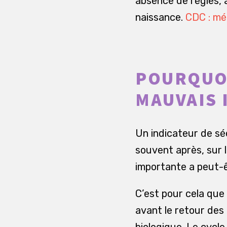
absence de règles, a
naissance.
CDC : mé
POURQUOI
MAUVAIS 
Un indicateur de sécu
souvent après, sur l
importante a peut-êt
C’est pour cela qu
avant le retour des
biologique. Le cycle