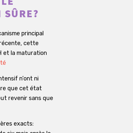
 LE
N SÛRE?
canisme principal
 récente, cette
 et la maturation
ité
tensif n’ont ni
ire que cet état
eut revenir sans que
tères exacts: