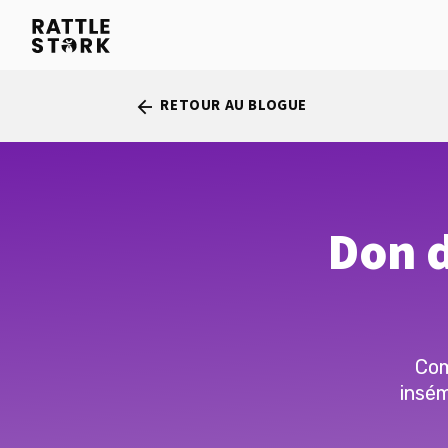
RETOUR AU BLOGUE
arrow_back
Don d
Com
insém