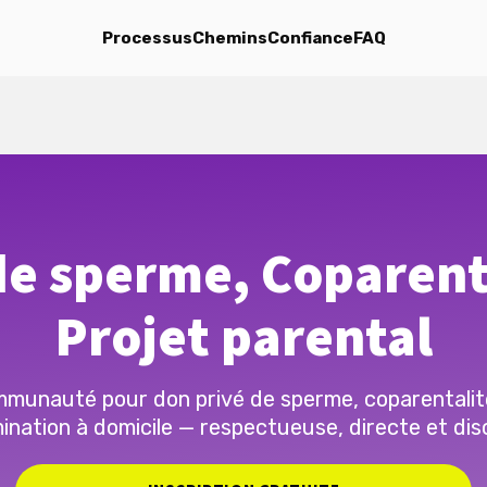
Processus
Chemins
Confiance
FAQ
e sperme, Coparent
Projet parental
munauté pour don privé de sperme, coparentalit
ination à domicile — respectueuse, directe et dis